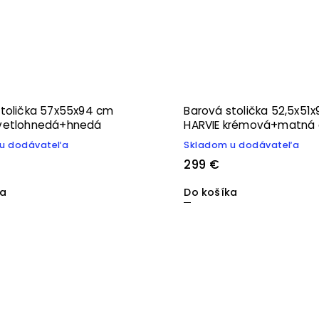
stolička 57x55x94 cm
Barová stolička 52,5x51
vetlohnedá+hnedá
HARVIE krémová+matná 
u dodávateľa
Skladom u dodávateľa
299 €
ka
Do košíka