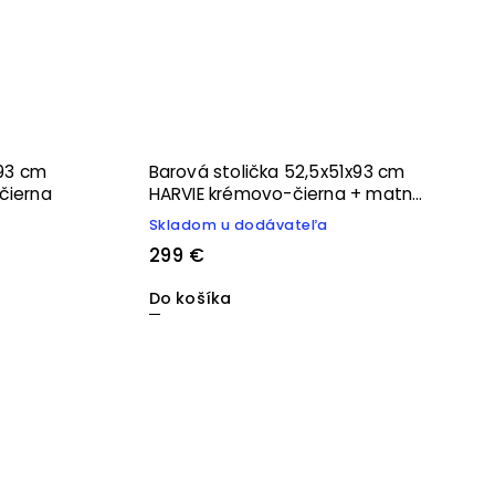
x93 cm
Barová stolička 52,5x51x93 cm
čierna
HARVIE krémovo-čierna + matná
čierna
Skladom u dodávateľa
299 €
Do košíka