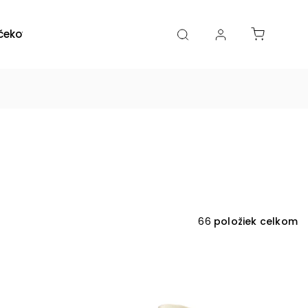
čekové poukazy
Zľavy
Katalógy
Blogy
66
položiek celkom