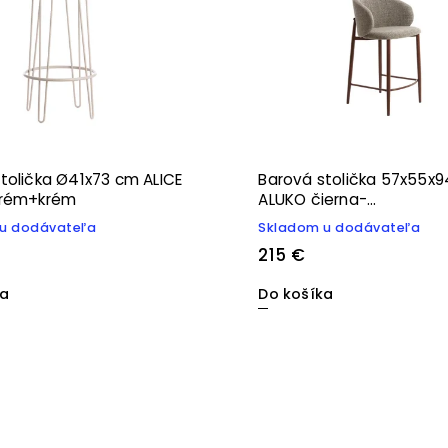
tolička Ø41x73 cm ALICE
Barová stolička 57x55x
krém+krém
ALUKO čierna-
svetlohnedá+hnedá
u dodávateľa
Skladom u dodávateľa
215 €
ka
Do košíka