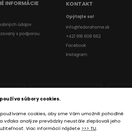
É INFORMÁCIE
KONTAKT
Opýtajte sa!
sobných údajov
info
@
fedorahome.sk
lizovaný s podporou
+421 918 608 662
Facebook
Instagram
používa súbory cookies.
používame cookies, aby sme Vám umožnili pohodlné
a vďaka analýze prevádzky neustále zlepšovali jeho
užiteľnosť. Viac informácií nájdete
>>> TU
.
Copyright 2026
FedoraHome.sk
. Všetky práva vyhradené.