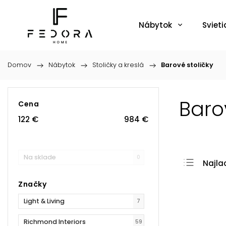
Nábytok
Svieti
Domov
/
Nábytok
/
Stoličky a kreslá
/
Barové stoličky
Baro
Cena
122
€
984
€
Na sklade
0
Najla
Najdr
Značky
Najpr
Light & Living
7
Abec
Richmond Interiors
59