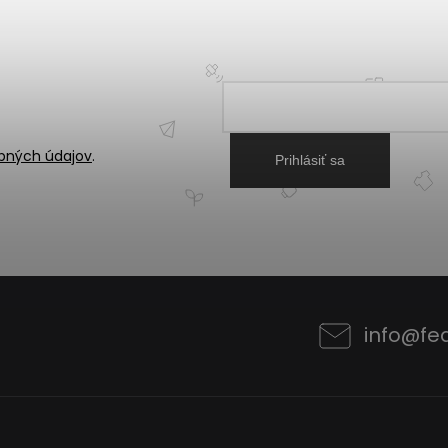
bných údajov
.
Prihlásiť sa
info
@
fe