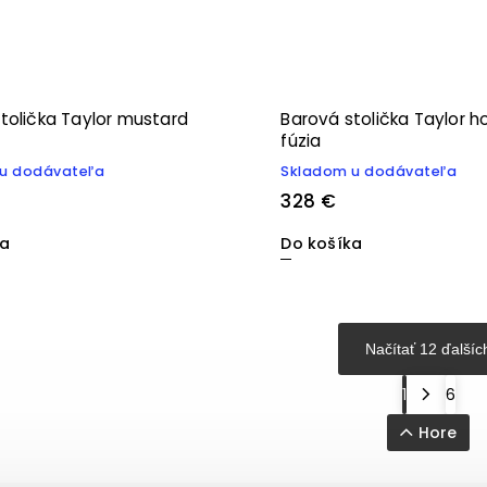
tolička Taylor mustard
Barová stolička Taylor h
fúzia
u dodávateľa
Skladom u dodávateľa
328 €
ka
Do košíka
Načítať 12 ďalšíc
1
6
Hore