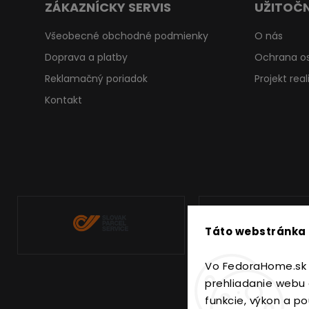
ZÁKAZNÍCKY SERVIS
UŽITOČN
Všeobecné obchodné podmienky
O nás
Doprava a platby
Ochrana o
Reklamačný poriadok
Projekt rea
Kontakt
Táto webstránka 
Vo FedoraHome.sk 
prehliadanie webu 
funkcie, výkon a po