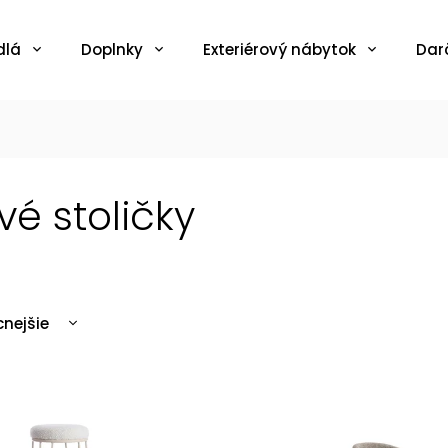
dlá
Doplnky
Exteriérový nábytok
Dar
vé stoličky
cnejšie
ahšie
edávanejšie
edne