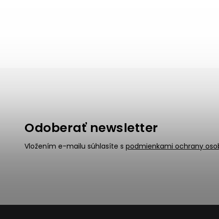
Odoberať newsletter
Vložením e-mailu súhlasíte s
podmienkami ochrany oso