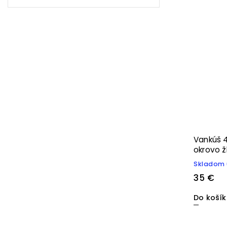
Vankúš 
okrovo ž
Skladom 
35 €
Do koší