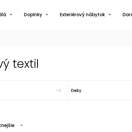
dlá
Doplnky
Exteriérový nábytok
Dar
ý textil
Deky
cnejšie