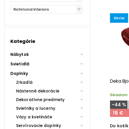
Najdr
Richmond Interiors
17
Najpr
Akcia
Abec
Kategórie
Nábytok
Svietidlá
Doplnky
Deka Bj
Zrkadlá
Nástenné dekorácie
Skladom
Dekoratívne predmety
–44 %
Svietniky a lucerny
16 €
Vázy a kvetináče
Servírovacie doplnky
Do koší