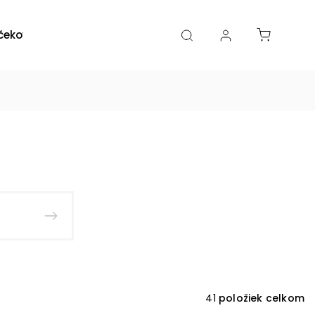
čekové poukazy
Zľavy
Katalógy
Blogy
41
položiek celkom