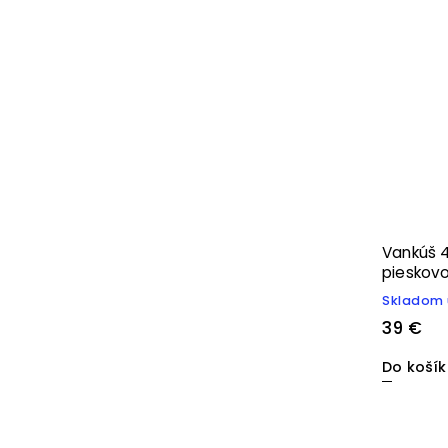
Vankúš 
pieskov
Skladom 
39 €
Do koší