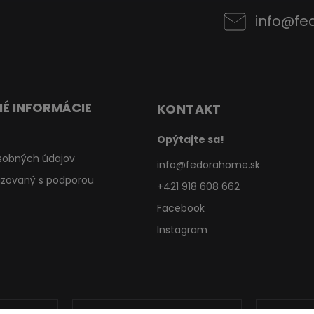
info
@
fe
É INFORMÁCIE
KONTAKT
Opýtajte sa!
sobných údajov
info
@
fedorahome.sk
lizovaný s podporou
+421 918 608 662
Facebook
Instagram