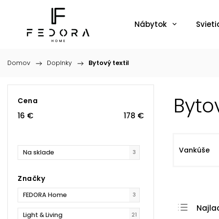
Nábytok
Svieti
Domov
/
Doplnky
/
Bytový textil
Bytov
Cena
16
€
178
€
Vankúše
Na sklade
3
Značky
FEDORA Home
3
Najla
Light & Living
21