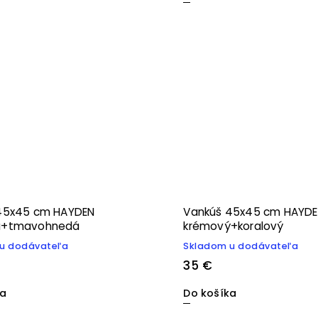
45x45 cm HAYDEN
Vankúš 45x45 cm HAYD
á+tmavohnedá
krémový+koralový
u dodávateľa
Skladom u dodávateľa
35 €
ka
Do košíka