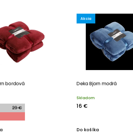
ahšie
edávanejšie
Akcia
edne
orn bordová
Deka Bjorn modrá
Skladom
16 €
29 €
ka
Do košíka