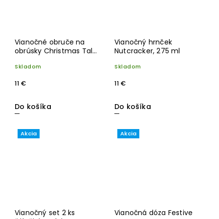
Vianočné obruče na
Vianočný hrnček
obrúsky Christmas Tale,
Nutcracker, 275 ml
set 4 ks, priemer 4,5 cm
Skladom
Skladom
11 €
11 €
Do košíka
Do košíka
Akcia
Akcia
Vianočný set 2 ks
Vianočná dóza Festive