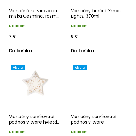
Vianočná servírovacia
Vianočný hrnček Xmas
miska Cezmína, rozmer
Lights, 370ml
14x5 cm
Skladom
Skladom
7 €
8 €
Do košíka
Do košíka
Akcia
Akcia
Vianočný servírovací
Vianočný servírovací
podnos v tvare hviezdy
podnos v tvare
Xmas Lights, priemer 20
stromčeka Xmas Lights,
Skladom
Skladom
cm
rozmer 26x21 cm