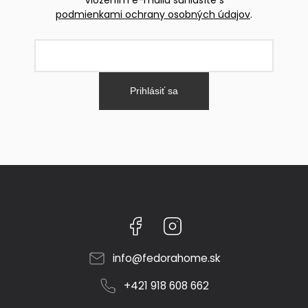
podmienkami ochrany osobných údajov
.
Prihlásiť sa
Facebook
Instagram
info
@
fedorahome.sk
+421 918 608 662