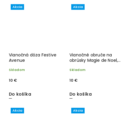
Akcia
Akcia
Vianočná dóza Festive
Vianočné obruče na
Avenue
obrúsky Magie de Noel,
set 4 ks, priemer 4,5 cm
Skladom
Skladom
10 €
10 €
Do košíka
Do košíka
Akcia
Akcia