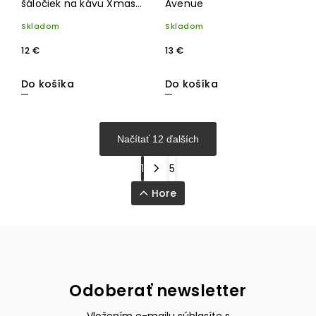
šáločiek na kávu Xmas
Avenue
Lights, 2x 80 ml
Skladom
Skladom
12 €
13 €
Do košíka
Do košíka
Načítať 12 ďalších
1
5
Hore
Odoberať newsletter
Vložením e-mailu súhlasíte s