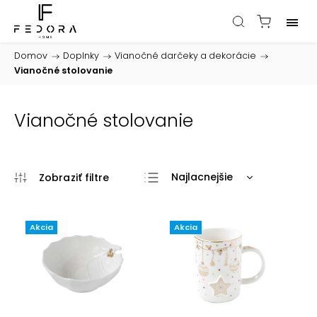
Domov
/
Doplnky
/
Vianočné darčeky a dekorácie
/
Vianočné stolovanie
Vianočné stolovanie
Najlacnejšie
Najdrahšie
Najpredávanejšie
Akcia
Akcia
Abecedne