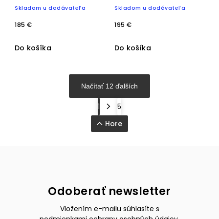
antický bronz + dymová
Skladom u dodávateľa
Skladom u dodávateľa
185 €
195 €
Do košíka
Do košíka
Načítať 12 ďalších
1
5
Hore
Odoberať newsletter
Vložením e-mailu súhlasíte s
podmienkami ochrany osobných údajov
.