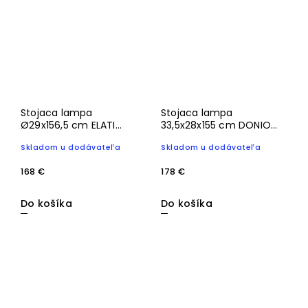
Stojaca lampa
Stojaca lampa
Ø29x156,5 cm ELATI
33,5x28x155 cm DONIO
piesková
drevená potlač d
Skladom u dodávateľa
Skladom u dodávateľa
hnedá+d hnedá
168 €
178 €
Do košíka
Do košíka