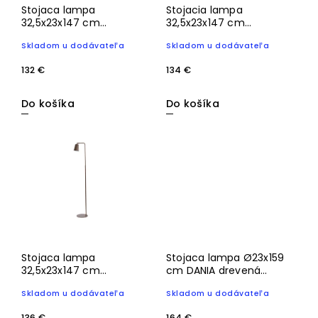
Stojaca lampa
Stojacia lampa
32,5x23x147 cm
32,5x23x147 cm
SALOMO čierna
SALOMO pieskov
Skladom u dodávateľa
Skladom u dodávateľa
132 €
134 €
Do košíka
Do košíka
Stojaca lampa
Stojaca lampa Ø23x159
32,5x23x147 cm
cm DANIA drevená
SALOMO drevená potlač
potlač d hnedá+lano
Skladom u dodávateľa
Skladom u dodávateľa
tmavohnedá
krémová
136 €
164 €