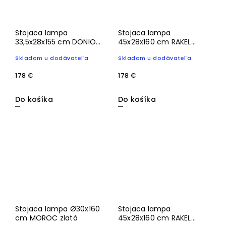
Stojaca lampa
Stojaca lampa
33,5x28x155 cm DONIO
45x28x160 cm RAKEL
potlač dreva prírodná +
matná čierna+dymová
Skladom u dodávateľa
Skladom u dodávateľa
lano krémová
178 €
178 €
Do košíka
Do košíka
Stojaca lampa Ø30x160
Stojaca lampa
cm MOROC zlatá
45x28x160 cm RAKEL