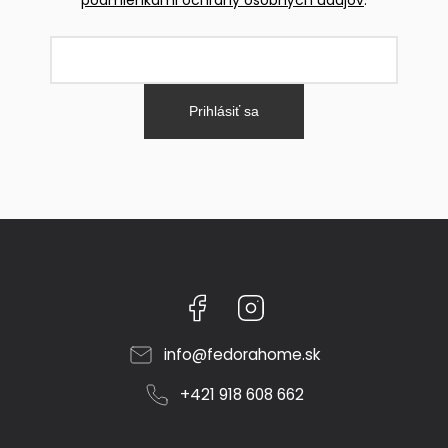
Prihlásiť sa
Facebook
Instagram
info
@
fedorahome.sk
+421 918 608 662