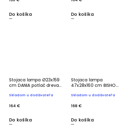
Do košíka
Do košíka
Stojaca lampa Ø23x159
Stojaca lampa
cm DANIA potlač dreva
47x28x160 cm BISHO
prírodná + lano
sklo číre+krémové
Skladom u dodávateľa
Skladom u dodávateľa
krémová
164 €
168 €
Do košíka
Do košíka