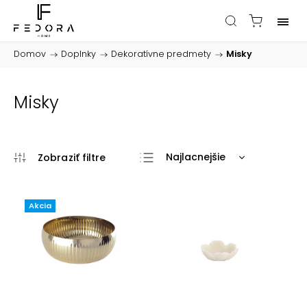
Domov
/
Doplnky
/
Dekoratívne predmety
/
Misky
Misky
Najlacnejšie
Najdrahšie
Najpredávanejšie
Akcia
Abecedne