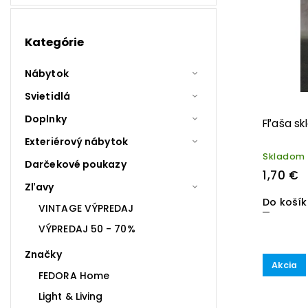
Kategórie
Nábytok
Svietidlá
Doplnky
Fľaša sk
Exteriérový nábytok
Skladom
Darčekové poukazy
1,70 €
Zľavy
Do koší
VINTAGE VÝPREDAJ
VÝPREDAJ 50 - 70%
Značky
Akcia
FEDORA Home
Light & Living