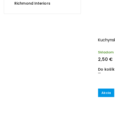
Richmond Interiors
Kuchyns
Skladom
2,50 €
Do koší
Akcia