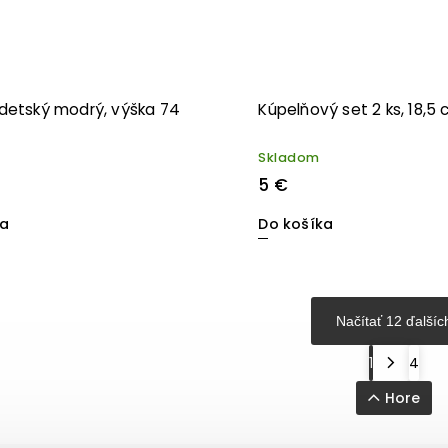
detský modrý, výška 74
Kúpelňový set 2 ks, 18,5
Skladom
5 €
ka
Do košíka
Načítať 12 ďalšíc
1
4
Hore