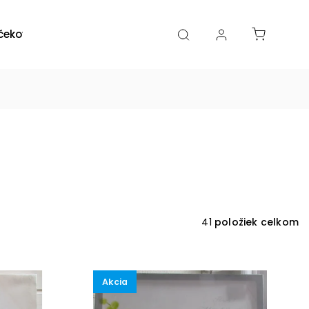
čekové poukazy
Zľavy
Katalógy
Blogy
41
položiek celkom
Akcia