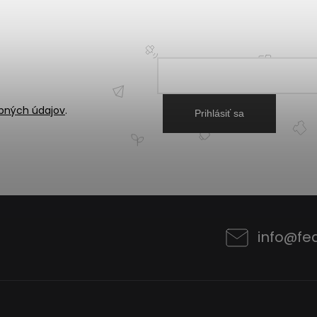
bných údajov
.
Prihlásiť sa
info
@
fe