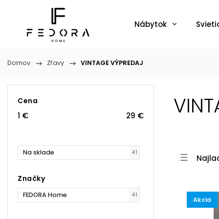
Nábytok
Svieti
Domov
/
Zľavy
/
VINTAGE VÝPREDAJ
VINT
Cena
1
€
29
€
Na sklade
41
Najla
Najdr
Značky
Najpr
FEDORA Home
41
Akcia
Abec