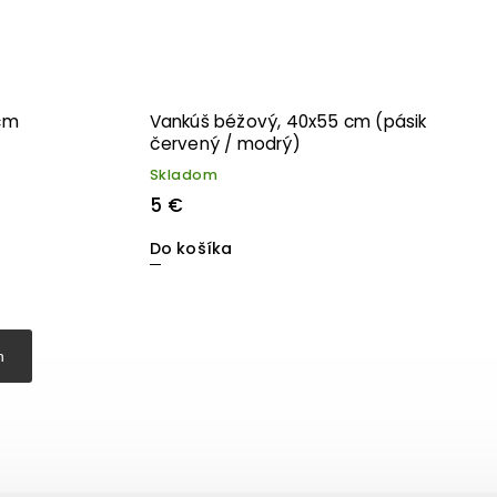
 cm
Vankúš béžový, 40x55 cm (pásik
červený / modrý)
Skladom
5 €
Do košíka
h