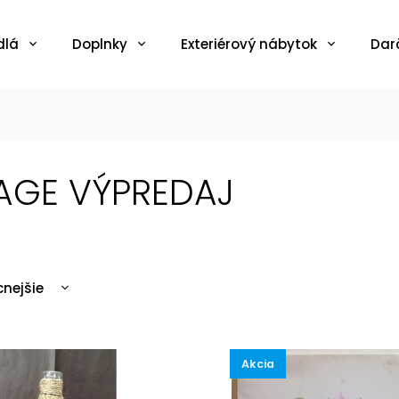
dlá
Doplnky
Exteriérový nábytok
Dar
AGE VÝPREDAJ
cnejšie
ahšie
edávanejšie
Akcia
edne