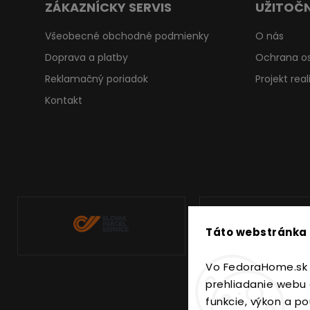
ZÁKAZNÍCKY SERVIS
UŽITOČN
Všeobecné obchodné podmienky
O nás
Doprava a platby
Ochrana o
Reklamačný poriadok
Projekt rea
Kontakt
Táto webstránka 
Vo FedoraHome.sk 
prehliadanie webu 
funkcie, výkon a po