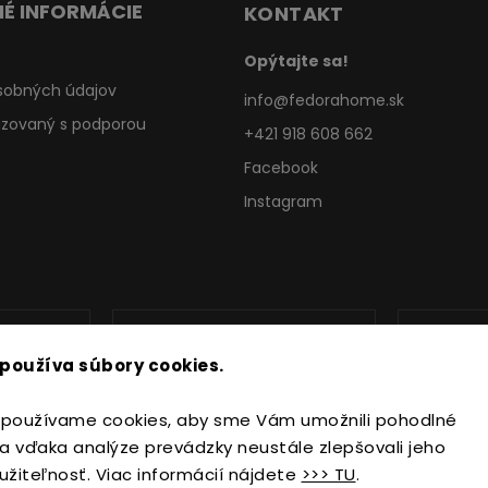
É INFORMÁCIE
KONTAKT
Opýtajte sa!
sobných údajov
info
@
fedorahome.sk
lizovaný s podporou
+421 918 608 662
Facebook
Instagram
používa súbory cookies.
používame cookies, aby sme Vám umožnili pohodlné
a vďaka analýze prevádzky neustále zlepšovali jeho
užiteľnosť. Viac informácií nájdete
>>> TU
.
Copyright 2026
FedoraHome.sk
. Všetky práva vyhradené.