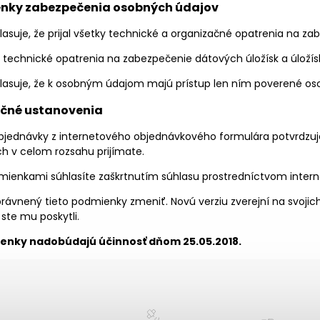
enky zabezpečenia osobných údajov
lasuje, že prijal všetky technické a organizačné opatrenia na z
al technické opatrenia na zabezpečenie dátových úložísk a úlož
lasuje, že k osobným údajom majú prístup len ním poverené os
rečné ustanovenia
jednávky z internetového objednávkového formulára potvrdzuj
ch v celom rozsahu prijímate.
mienkami súhlasíte zaškrtnutím súhlasu prostredníctvom inter
právnený tieto podmienky zmeniť. Novú verziu zverejní na svoji
 ste mu poskytli.
enky nadobúdajú účinnosť dňom 25.05.2018.