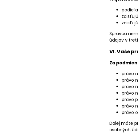
podieľa
zaisťuj
zaisťuj
Správca nemá
údajov v tret
VI. Vaše p
Za podmien
právo n
právo n
právo n
právo n
právo p
právo n
právo o
Ďalej máte p
osobných úda