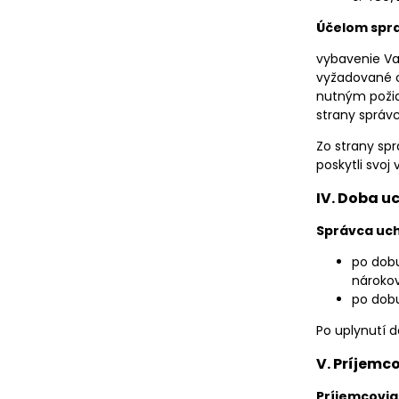
Účelom spra
vybavenie Va
vyžadované o
nutným požia
strany správc
Zo strany sp
poskytli svoj 
IV. Doba 
Správca uc
po dobu
nárokov
po dobu
Po uplynutí 
V. Príjemc
Príjemcovia