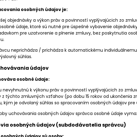
covania osobných údajov je:
šej objednávky a výkon práv a povinností vyplývajúcich zo zml
sobné údaje, ktoré sú nutné pre úspešné vybavenie objednávky 
davkom pre uzatvorenie a plnenie zmluvy, bez poskytnutia osobn
u.
rávcu neprichádza / prichádza k automatickému individuálnemu
výslovný súhlas.
uchovávania údajov
hováva osobné údaje:
 nevyhnutnú k výkonu práv a povinností vyplývajúcich zo zml
 z týchto zmluvných vzťahov (po dobu 15 rokov od ukončenia 
, kým je odvolaný súhlas so spracovaním osobných údajov pre úč
doby uchovávania osobných údajov správca osobné údaje vyma
ovia osobných údajov (subdodávatelia správcu)
 osobných údajov sú osoby: