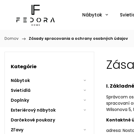
Nábytok
Svieti
Domov
/
Zásady spracovania a ochrany osobných údajov
Zása
Kategórie
Nábytok
I. Základn
Svietidlá
Správcom oso
Doplnky
spracovaní o
Wilsonova 5, 8
Exteriérový nábytok
Darčekové poukazy
Kontaktné ú
Zľavy
adresa: Nosta