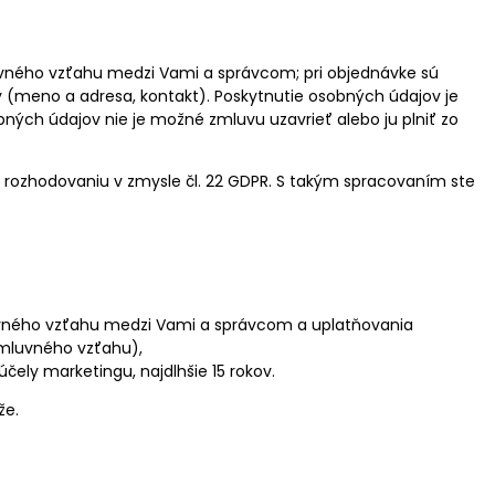
uvného vzťahu medzi Vami a správcom; pri objednávke sú
(meno a adresa, kontakt). Poskytnutie osobných údajov je
ých údajov nie je možné zmluvu uzavrieť alebo ju plniť zo
 rozhodovaniu v zmysle čl. 22 GDPR. S takým spracovaním ste
uvného vzťahu medzi Vami a správcom a uplatňovania
zmluvného vzťahu),
ely marketingu, najdlhšie 15 rokov.
že.