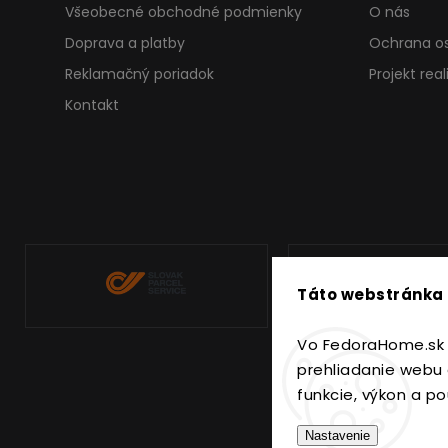
Všeobecné obchodné podmienky
O nás
Doprava a platby
Ochrana o
Reklamačný poriadok
Projekt rea
Kontakt
Táto webstránka 
Vo FedoraHome.sk 
prehliadanie webu 
funkcie, výkon a po
Nastavenie