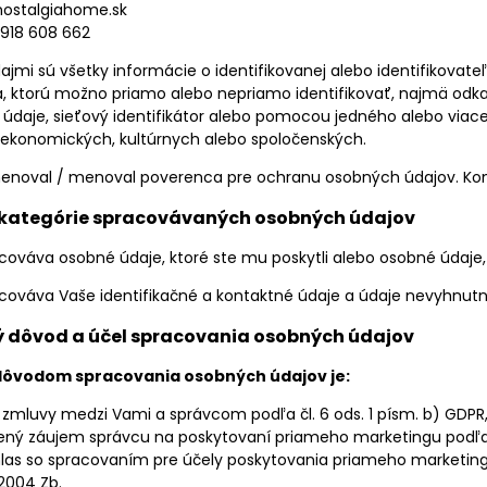
nostalgiahome.sk
 918 608 662
mi sú všetky informácie o identifikovanej alebo identifikovateľn
, ktorú možno priamo alebo nepriamo identifikovať, najmä odkaz
é údaje, sieťový identifikátor alebo pomocou jedného alebo viace
ekonomických, kultúrnych alebo spoločenských.
noval / menoval poverenca pre ochranu osobných údajov. Kon
 a kategórie spracovávaných osobných údajov
ováva osobné údaje, ktoré ste mu poskytli alebo osobné údaje, 
cováva Vaše identifikačné a kontaktné údaje a údaje nevyhnutn
ný dôvod a účel spracovania osobných údajov
ôvodom spracovania osobných údajov je:
 zmluvy medzi Vami a správcom podľa čl. 6 ods. 1 písm. b) GDPR
ný záujem správcu na poskytovaní priameho marketingu podľa čl
las so spracovaním pre účely poskytovania priameho marketingu p
2004 Zb.