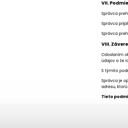
VII. Podmi
Správca preh
Správca prij
Správca preh
VIII. Záve
Odoslaním ob
údajov a že i
S týmito pod
Správca je o
adresu, ktorú
Tieto podmi