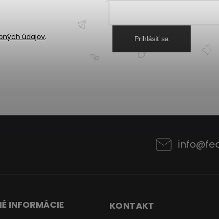
bných údajov
.
Prihlásiť sa
info
@
fe
É INFORMÁCIE
KONTAKT