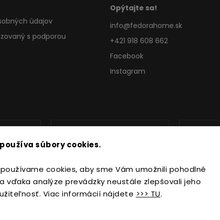
Opýtajte sa!
sobných údajov
info
@
fedorahome.sk
lizovaný s podporou
+421 918 608 662
Facebook
Instagram
používa súbory cookies.
používame cookies, aby sme Vám umožnili pohodlné
a vďaka analýze prevádzky neustále zlepšovali jeho
užiteľnosť. Viac informácií nájdete
>>> TU
.
Copyright 2026
FedoraHome.sk
. Všetky práva vyhradené.
Upraviť nastavenie cookies