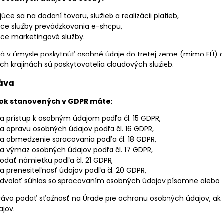
júce sa na dodaní tovaru, služieb a realizácii platieb,
úce služby prevádzkovania e-shopu,
úce marketingové služby.
 v úmysle poskytnúť osobné údaje do tretej zeme (mimo EÚ) a
ích krajinách sú poskytovatelia cloudových služieb.
ráva
ok stanovených v GDPR máte:
a prístup k osobným údajom podľa čl. 15 GDPR,
a opravu osobných údajov podľa čl. 16 GDPR,
a obmedzenie spracovania podľa čl. 18 GDPR,
a výmaz osobných údajov podľa čl. 17 GDPR,
odať námietku podľa čl. 21 GDPR,
a prenesiteľnosť údajov podľa čl. 20 GDPR,
dvolať súhlas so spracovaním osobných údajov písomne alebo e
rávo podať sťažnosť na Úrade pre ochranu osobných údajov, ak
jov.