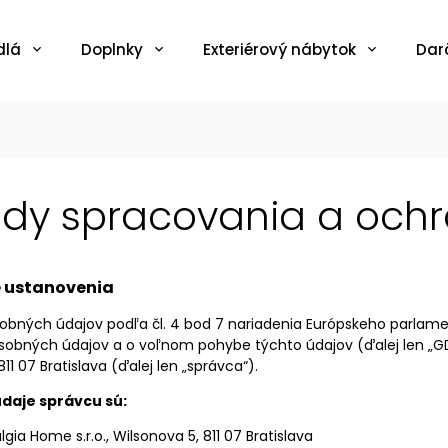
dlá
Doplnky
Exteriérový nábytok
Dar
dy spracovania a och
é ustanovenia
bných údajov podľa čl. 4 bod 7 nariadenia Európskeho parlamen
sobných údajov a o voľnom pohybe týchto údajov (ďalej len „G
11 07 Bratislava (ďalej len „správca“).
daje správcu sú:
lgia Home s.r.o., Wilsonova 5, 811 07 Bratislava