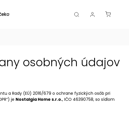
čekové poukazy
Zľavy
Katalógy
Blogy
rany osobných údajov
tu a Rady (EÚ) 2016/679 o ochrane fyzických osôb pri
DPR“) je
Nostalgia Home s.r.o.
, IČO 46390758, so sídlom