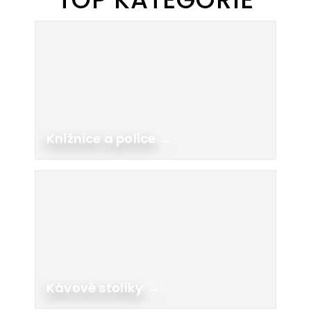
Knižnice a police
→
Kávové stolíky
→