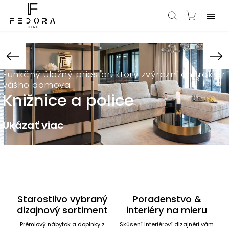
Funkčný úložný priestor, ktorý zvýrazní charakter
vášho domova.
Knižnice a police
Ukázať viac
Starostlivo vybraný
Poradenstvo &
dizajnový sortiment
interiéry na mieru
Prémiový nábytok a doplnky z
Skúsení interiéroví dizajnéri vám