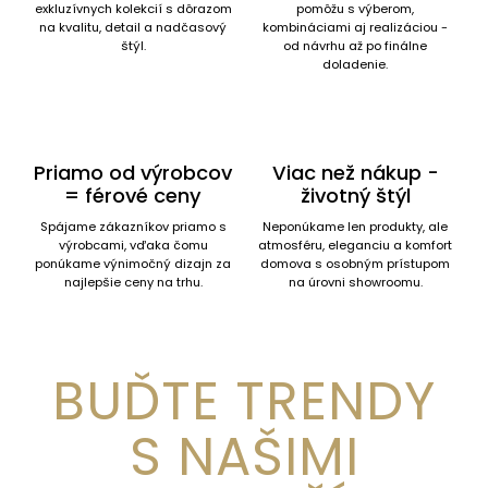
exkluzívnych kolekcií s dôrazom
pomôžu s výberom,
na kvalitu, detail a nadčasový
kombináciami aj realizáciou -
štýl.
od návrhu až po finálne
doladenie.
Priamo od výrobcov
Viac než nákup -
= férové ceny
životný štýl
Spájame zákazníkov priamo s
Neponúkame len produkty, ale
výrobcami, vďaka čomu
atmosféru, eleganciu a komfort
ponúkame výnimočný dizajn za
domova s osobným prístupom
najlepšie ceny na trhu.
na úrovni showroomu.
BUĎTE TRENDY
S NAŠIMI