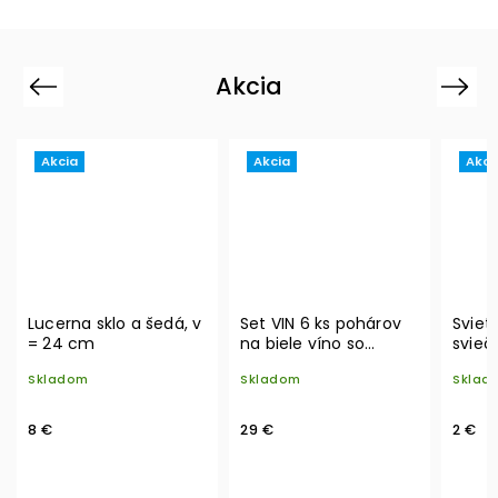
Akcia
Previous
Next
Akcia
Akcia
Akci
Set VIN 6 ks pohárov
Svietnik na čajovú
Dekor
na biele víno so
sviečku
zlatým nápisom
Sklad
Skladom
Skladom
19 €
29 €
2 €