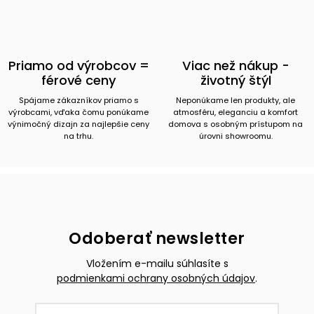
Priamo od výrobcov =
Viac než nákup -
férové ceny
životný štýl
Spájame zákazníkov priamo s
Neponúkame len produkty, ale
výrobcami, vďaka čomu ponúkame
atmosféru, eleganciu a komfort
výnimočný dizajn za najlepšie ceny
domova s osobným prístupom na
na trhu.
úrovni showroomu.
Odoberať newsletter
Vložením e-mailu súhlasíte s
podmienkami ochrany osobných údajov
.