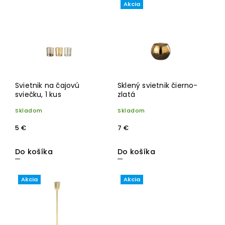
Najpredávanejšie
Akcia
Abecedne
Svietnik na čajovú
Sklený svietnik čierno-
sviečku, 1 kus
zlatá
Skladom
Skladom
5 €
7 €
Do košíka
Do košíka
Akcia
Akcia