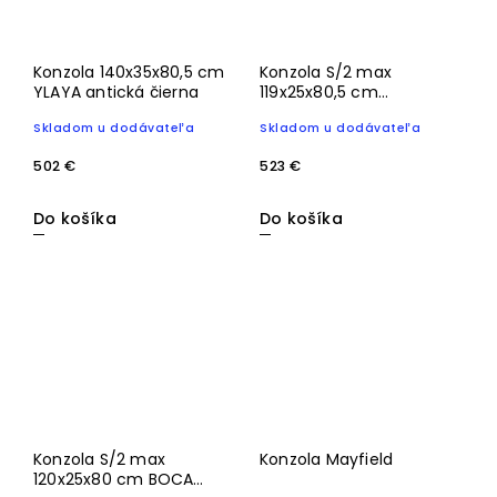
Konzola 140x35x80,5 cm
Konzola S/2 max
YLAYA antická čierna
119x25x80,5 cm
HARTSVILLE
Skladom u dodávateľa
Skladom u dodávateľa
tmavohnedá bronz
502 €
523 €
Do košíka
Do košíka
Konzola S/2 max
Konzola Mayfield
120x25x80 cm BOCA