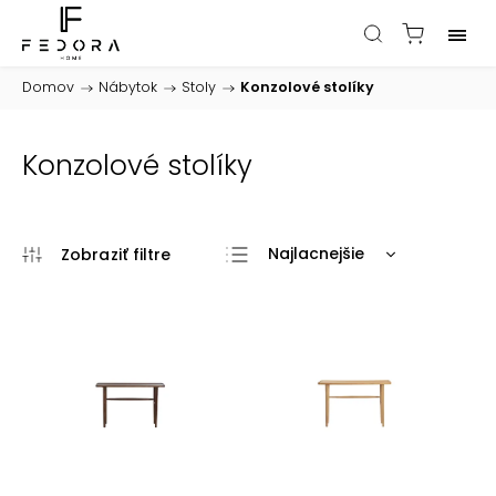
Domov
/
Nábytok
/
Stoly
/
Konzolové stolíky
Konzolové stolíky
Najlacnejšie
Najdrahšie
Najpredávanejšie
Abecedne