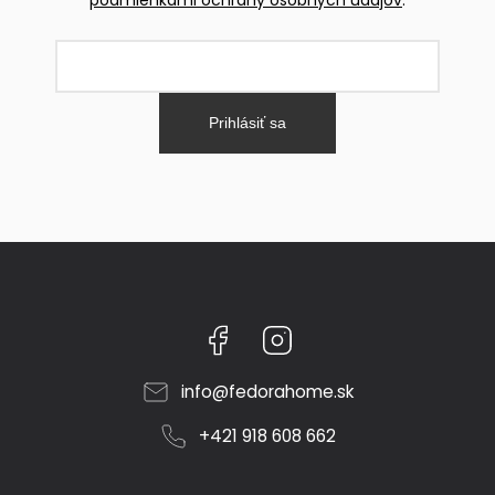
Prihlásiť sa
Facebook
Instagram
info
@
fedorahome.sk
+421 918 608 662