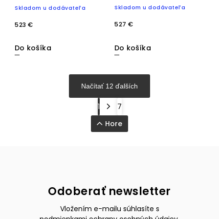
surová olovnatá
Skladom u dodávateľa
Skladom u dodávateľa
mravenčierna matná
čierna
527 €
523 €
Do košíka
Do košíka
Načítať 12 ďalších
1
7
Hore
Odoberať newsletter
Vložením e-mailu súhlasíte s
podmienkami ochrany osobných údajov
.