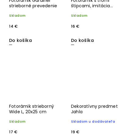
Fotorámik Gardiner
Fotorámik s tromi
strieborné prevedenie
štipcami, imitácia
čiernej kože v zlatom
Skladom
Skladom
ráme, na tri fotky
14 €
16 €
Do košíka
Do košíka
Fotorámik strieborný
Dekoratívny predmet
Wide L, 20x25 cm
Jahla
Skladom
Skladom u dodávateľa
17 €
19 €