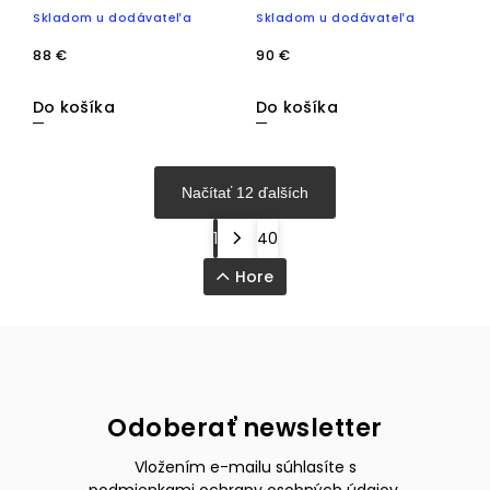
matná piesková+hnedá
Skladom u dodávateľa
Skladom u dodávateľa
88 €
90 €
Do košíka
Do košíka
Načítať 12 ďalších
1
40
Hore
Odoberať newsletter
Vložením e-mailu súhlasíte s
podmienkami ochrany osobných údajov
.