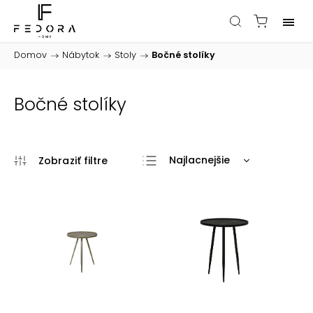
Domov
/
Nábytok
/
Stoly
/
Bočné stolíky
Bočné stolíky
Najlacnejšie
Najdrahšie
Najpredávanejšie
Abecedne