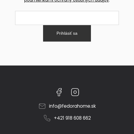
Prihlásiť sa
Facebook
Instagram
info
@
fedorahome.sk
+421 918 608 662