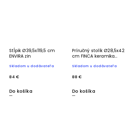
Stĺpik Ø39,5x119,5 cm
Príručný stolík Ø28,5x42
ENVIRA zin
cm FINCA keramika
lesklá krémová+hnedá
Skladom u dodávateľa
Skladom u dodávateľa
84 €
88 €
Do košíka
Do košíka