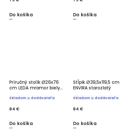
Do košíka
Do košíka
Príručný stolík Ø26x76
Stĺpik Ø39,5x119,5 cm
cm LEDA mramor biely
ENVIRA starozlatý
+ antický bronz
Skladom u dodávateľa
Skladom u dodávateľa
84 €
84 €
Do košíka
Do košíka