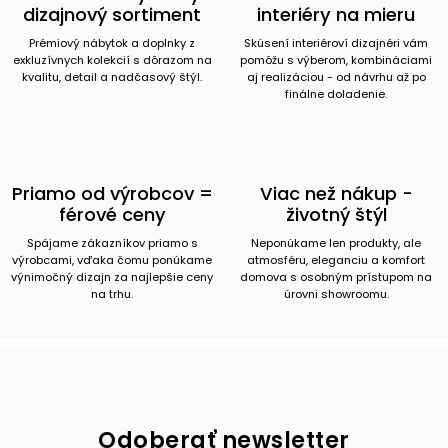
dizajnový sortiment
interiéry na mieru
Prémiový nábytok a doplnky z
Skúsení interiéroví dizajnéri vám
exkluzívnych kolekcií s dôrazom na
pomôžu s výberom, kombináciami
kvalitu, detail a nadčasový štýl.
aj realizáciou - od návrhu až po
finálne doladenie.
Priamo od výrobcov =
Viac než nákup -
férové ceny
životný štýl
Spájame zákazníkov priamo s
Neponúkame len produkty, ale
výrobcami, vďaka čomu ponúkame
atmosféru, eleganciu a komfort
výnimočný dizajn za najlepšie ceny
domova s osobným prístupom na
na trhu.
úrovni showroomu.
Odoberať newsletter