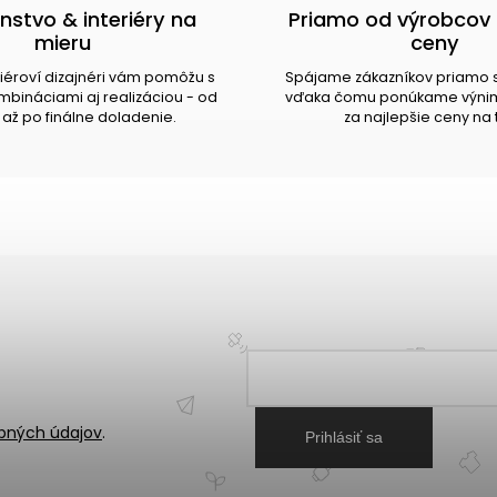
nstvo & interiéry na
Priamo od výrobcov 
mieru
ceny
riéroví dizajnéri vám pomôžu s
Spájame zákazníkov priamo 
bináciami aj realizáciou - od
vďaka čomu ponúkame výnim
až po finálne doladenie.
za najlepšie ceny na 
bných údajov
.
Prihlásiť sa