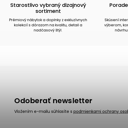
Starostlivo vybraný dizajnový
Porade
sortiment
Prémiový nábytok a doplnky z exkluzívnych
Skúsení inte
kolekcií s dôrazom na kvalitu, detail a
výberom, kom
nadčasový štýl.
návrhu 
Odoberať newsletter
Vložením e-mailu súhlasíte s
podmienkami ochrany oso