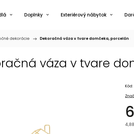
dlá
Doplnky
Exteriérový nábytok
Dar
očné dekorácie
/
Dekoračná váza v tvare domčeka, porcelán
račná váza v tvare do
Kód:
Znač
6
4,8