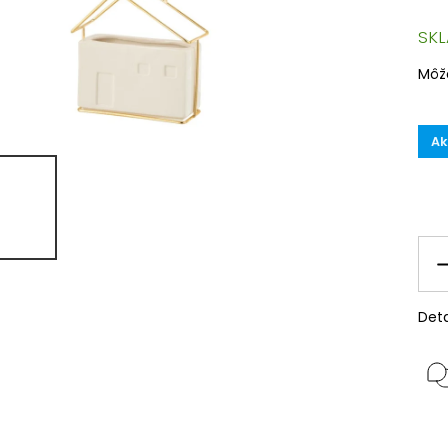
SK
Môž
Ak
Deta