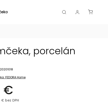
čekové poukazy
Zľavy
Katalógy
Blogy
mčeka, porcelán
20201018
ka:
FEDORA Home
 €
8 € bez DPH