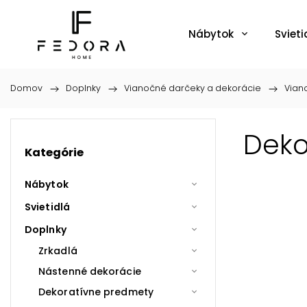
Nábytok
Svieti
Domov
/
Doplnky
/
Vianočné darčeky a dekorácie
/
Vian
Deko
Kategórie
Nábytok
Svietidlá
Doplnky
Zrkadlá
Nástenné dekorácie
Dekoratívne predmety