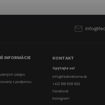
info
@
fe
É INFORMÁCIE
KONTAKT
Opýtajte sa!
sobných údajov
info
@
fedorahome.sk
lizovaný s podporou
+421 918 608 662
Facebook
Instagram