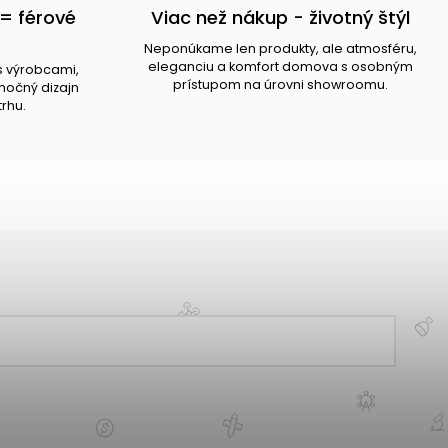
= férové
Viac než nákup - životný štýl
Neponúkame len produkty, ale atmosféru,
eleganciu a komfort domova s osobným
s výrobcami,
prístupom na úrovni showroomu.
očný dizajn
trhu.