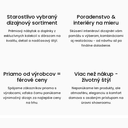
Starostlivo vybraný
Poradenstvo &
dizajnový sortiment
interiéry na mieru
Prémiový nábytok a doplnky z
Skúsení interiéroví dizajnéri vám
exkluzívnych kolekcií s dôrazom na
pomôžu s výberom, kombináciami
kvalitu, detail a nadčasový štýl.
aj realizáciou - od návrhu až po
finálne doladenie.
Priamo od výrobcov =
Viac než nákup -
férové ceny
životný štýl
Spájame zákazníkov priamo s
Neponúkame len produkty, ale
výrobcami, vďaka čomu ponúkame
atmosféru, eleganciu a komfort
výnimočný dizajn za najlepšie ceny
domova s osobným prístupom na
na trhu.
úrovni showroomu.