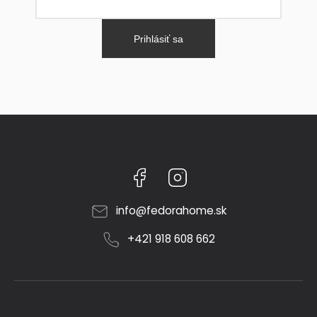
Prihlásiť sa
Facebook
Instagram
info
@
fedorahome.sk
+421 918 608 662