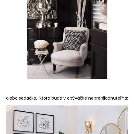
alebo sedačka, ktorá bude v obývačke neprehliadnuteľná: