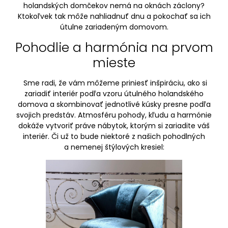
holandských domčekov nemá na oknách záclony?
Ktokoľvek tak môže nahliadnuť dnu a pokochať sa ich
útulne zariadeným domovom.
Pohodlie a harmónia na prvom
mieste
Sme radi, že vám môžeme priniesť inšpiráciu, ako si
zariadiť interiér podľa vzoru útulného holandského
domova a skombinovať jednotlivé kúsky presne podľa
svojich predstáv. Atmosféru pohody, kľudu a harmónie
dokáže vytvoriť práve nábytok, ktorým si zariadite váš
interiér. Či už to bude niektoré z našich pohodlných
a nemenej štýlových kresiel: