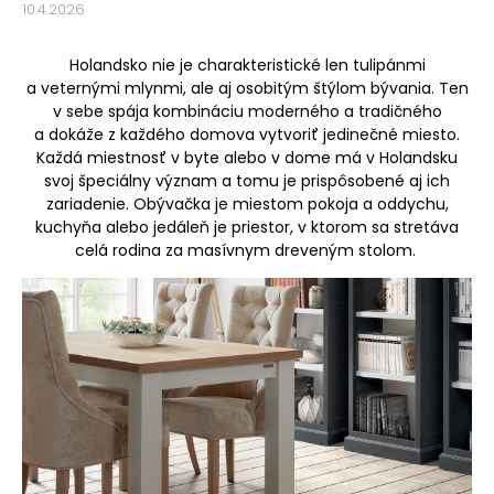
10.4.2026
Holandsko nie je charakteristické len tulipánmi
a veternými mlynmi, ale aj osobitým štýlom bývania. Ten
v sebe spája kombináciu moderného a tradičného
a dokáže z každého domova vytvoriť jedinečné miesto.
Každá miestnosť v byte alebo v dome má v Holandsku
svoj špeciálny význam a tomu je prispôsobené aj ich
zariadenie. Obývačka je miestom pokoja a oddychu,
kuchyňa alebo jedáleň je priestor, v ktorom sa stretáva
celá rodina za masívnym dreveným stolom.