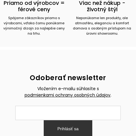
Priamo od výrobcov =
Viac než nákup -
férové ceny
životný štýl
Spájame zákazníkov priamo s
Neponúkame len produkty, ale
výrobcami, vďaka čomu ponúkame
atmosféru, eleganciu a komfort
výnimočný dizajn za najlepšie ceny
domova s osobným prístupom na
na trhu.
úrovni showroomu.
Odoberať newsletter
Vložením e-mailu súhlasíte s
podmienkami ochrany osobných údajov
.
Prihlásiť sa