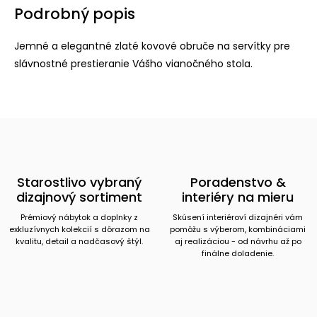
Podrobný popis
Jemné a elegantné zlaté kovové obruče na servítky pre
slávnostné prestieranie Vášho vianočného stola.
Starostlivo vybraný
Poradenstvo &
dizajnový sortiment
interiéry na mieru
Prémiový nábytok a doplnky z
Skúsení interiéroví dizajnéri vám
exkluzívnych kolekcií s dôrazom na
pomôžu s výberom, kombináciami
kvalitu, detail a nadčasový štýl.
aj realizáciou - od návrhu až po
finálne doladenie.