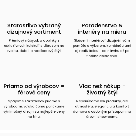
Starostlivo vybraný
Poradenstvo &
dizajnový sortiment
interiéry na mieru
Prémiový nábytok a doplnky z
Skúsení interiéroví dizajnéri vám
exkluzívnych kolekcií s dôrazom na
pomôžu s výberom, kombináciami
kvalitu, detail a nadčasový štýl.
aj realizáciou - od návrhu až po
finálne doladenie.
Priamo od výrobcov =
Viac než nákup -
férové ceny
životný štýl
Spájame zákazníkov priamo s
Neponúkame len produkty, ale
výrobcami, vďaka čomu ponúkame
atmosféru, eleganciu a komfort
výnimočný dizajn za najlepšie ceny
domova s osobným prístupom na
na trhu.
úrovni showroomu.