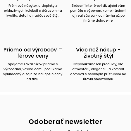
Prémiový nábytok a doplnky z
Skúsení interiéroví dizajnéri vám
exkluzívnych kolekcií s dôrazom na
pomôžu s výberom, kombináciami
kvalitu, detail a nadčasový štýl.
aj realizáciou - od návrhu až po
finálne doladenie.
Priamo od výrobcov =
Viac než nákup -
férové ceny
životný štýl
Spájame zákazníkov priamo s
Neponúkame len produkty, ale
výrobcami, vďaka čomu ponúkame
atmosféru, eleganciu a komfort
výnimočný dizajn za najlepšie ceny
domova s osobným prístupom na
na trhu.
úrovni showroomu.
Odoberať newsletter