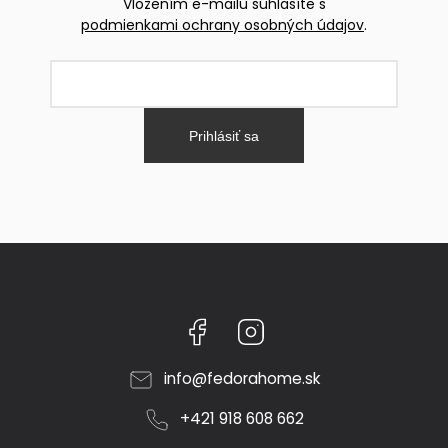
Vložením e-mailu súhlasíte s
podmienkami ochrany osobných údajov
.
Prihlásiť sa
Facebook
Instagram
info
@
fedorahome.sk
+421 918 608 662