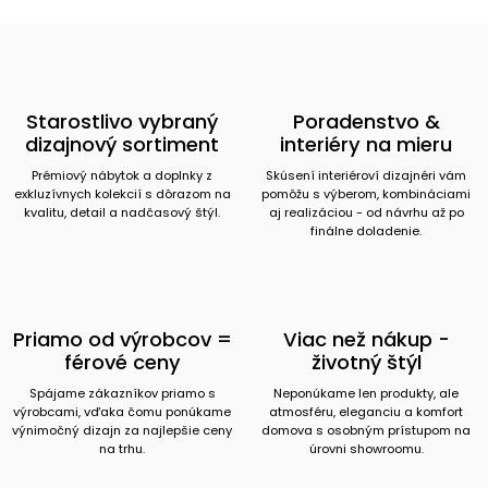
Starostlivo vybraný
Poradenstvo &
dizajnový sortiment
interiéry na mieru
Prémiový nábytok a doplnky z
Skúsení interiéroví dizajnéri vám
exkluzívnych kolekcií s dôrazom na
pomôžu s výberom, kombináciami
kvalitu, detail a nadčasový štýl.
aj realizáciou - od návrhu až po
finálne doladenie.
Priamo od výrobcov =
Viac než nákup -
férové ceny
životný štýl
Spájame zákazníkov priamo s
Neponúkame len produkty, ale
výrobcami, vďaka čomu ponúkame
atmosféru, eleganciu a komfort
výnimočný dizajn za najlepšie ceny
domova s osobným prístupom na
na trhu.
úrovni showroomu.