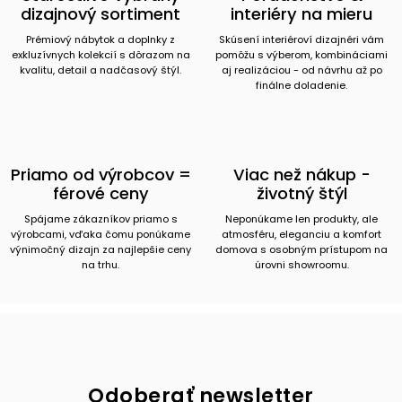
dizajnový sortiment
interiéry na mieru
Prémiový nábytok a doplnky z
Skúsení interiéroví dizajnéri vám
exkluzívnych kolekcií s dôrazom na
pomôžu s výberom, kombináciami
kvalitu, detail a nadčasový štýl.
aj realizáciou - od návrhu až po
finálne doladenie.
Priamo od výrobcov =
Viac než nákup -
férové ceny
životný štýl
Spájame zákazníkov priamo s
Neponúkame len produkty, ale
výrobcami, vďaka čomu ponúkame
atmosféru, eleganciu a komfort
výnimočný dizajn za najlepšie ceny
domova s osobným prístupom na
na trhu.
úrovni showroomu.
Odoberať newsletter