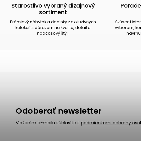
Starostlivo vybraný dizajnový
Porade
sortiment
Prémiový nábytok a doplnky z exkluzívnych
Skúsení inte
kolekcií s dôrazom na kvalitu, detail a
výberom, kom
nadčasový štýl.
návrhu 
Odoberať newsletter
Vložením e-mailu súhlasíte s
podmienkami ochrany oso