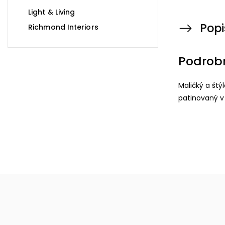
Light & Living
Popi
Richmond Interiors
Podrob
Maličký a štý
patinovaný v