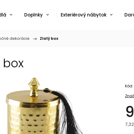
dlá
Doplnky
Exteriérový nábytok
Dar
očné dekorácie
/
Zlatý box
ý box
Kód:
Znač
9
7,3