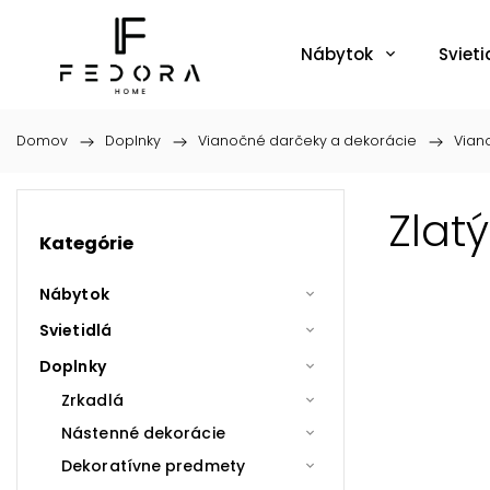
Nábytok
Svieti
Domov
/
Doplnky
/
Vianočné darčeky a dekorácie
/
Vian
Zlat
Kategórie
Nábytok
Svietidlá
Doplnky
Zrkadlá
Nástenné dekorácie
Dekoratívne predmety