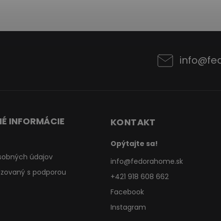
info
@
fe
É INFORMÁCIE
KONTAKT
Opýtajte sa!
sobných údajov
info
@
fedorahome.sk
lizovaný s podporou
+421 918 608 662
Facebook
Instagram