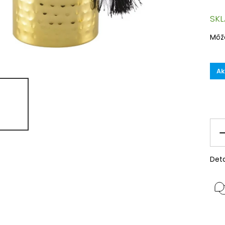
SK
Môž
Ak
Deta