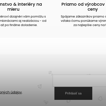
nstvo & interiéry na
Priamo od výrobcov 
mieru
ceny
riéroví dizajnéri vám pomôžu s
Spájame zákazníkov priamo 
bináciami aj realizáciou - od
vďaka čomu ponúkame výnim
až po finálne doladenie.
za najlepšie ceny na 
bných údajov
.
Prihlásiť sa