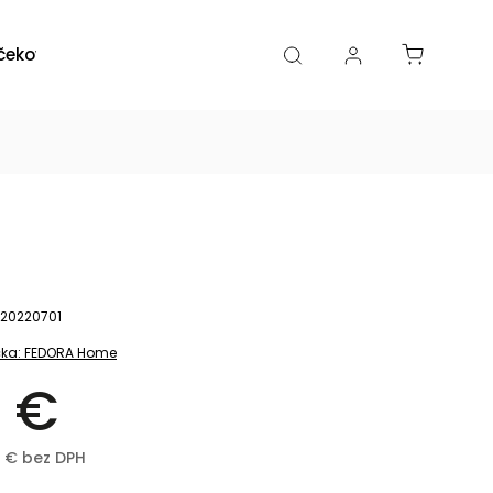
čekové poukazy
Zľavy
Katalógy
Blogy
20220701
ka:
FEDORA Home
 €
2 € bez DPH