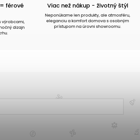
= férové
Viac než nákup - životný štýl
Neponúkame len produkty, ale atmosféru,
eleganciu a komfort domova s osobným
s výrobcami,
prístupom na úrovni showroomu.
očný dizajn
trhu.