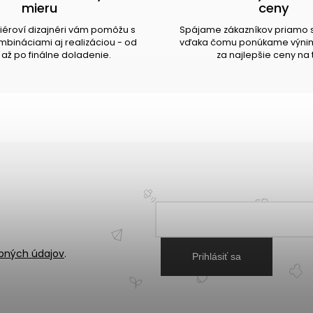
mieru
ceny
riéroví dizajnéri vám pomôžu s
Spájame zákazníkov priamo 
bináciami aj realizáciou - od
vďaka čomu ponúkame výnim
až po finálne doladenie.
za najlepšie ceny na 
bných údajov
.
Prihlásiť sa