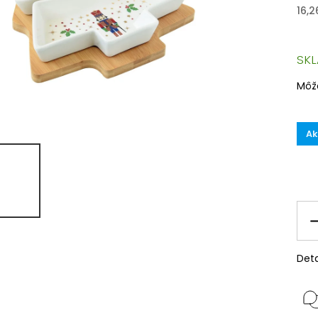
16,
SK
Môž
Ak
Deta