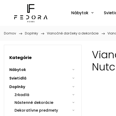
Nábytok
Svieti
Domov
/
Doplnky
/
Vianočné darčeky a dekorácie
/
Vian
Vian
Kategórie
Nutc
Nábytok
Svietidlá
Doplnky
Zrkadlá
Nástenné dekorácie
Dekoratívne predmety