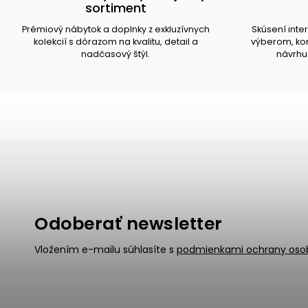
sortiment
Prémiový nábytok a doplnky z exkluzívnych
Skúsení inte
kolekcií s dôrazom na kvalitu, detail a
výberom, kom
nadčasový štýl.
návrhu 
Odoberať newsletter
Vložením e-mailu súhlasíte s
podmienkami ochrany oso