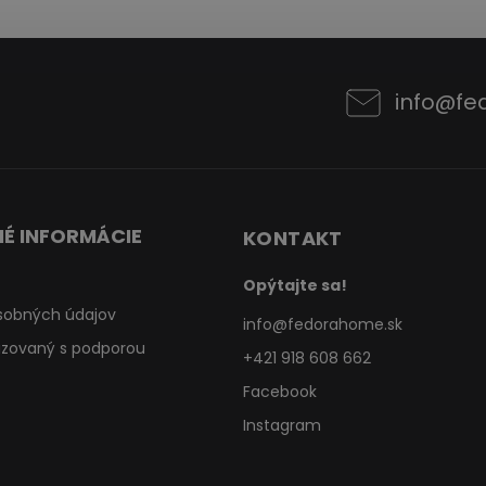
info
@
fe
É INFORMÁCIE
KONTAKT
Opýtajte sa!
sobných údajov
info
@
fedorahome.sk
lizovaný s podporou
+421 918 608 662
Facebook
Instagram