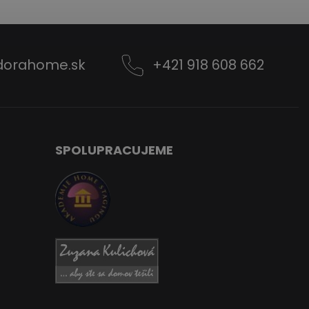
dorahome.sk
+421 918 608 662
SPOLUPRACUJEME