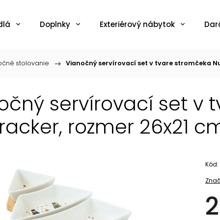
dlá
Doplnky
Exteriérový nábytok
Dar
očné stolovanie
/
Vianočný servírovací set v tvare stromčeka N
očný servírovací set v 
racker, rozmer 26x21 c
Kód:
Znač
2