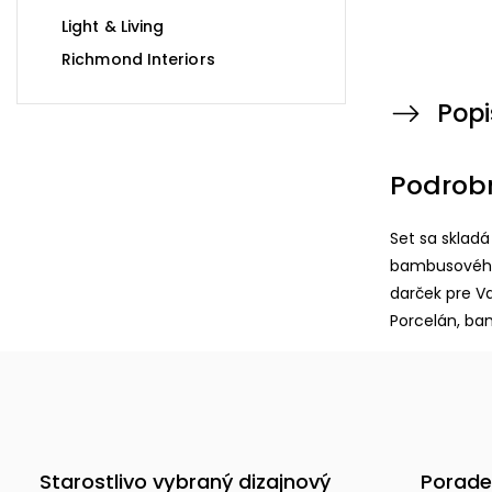
Light & Living
Richmond Interiors
Popi
Podrob
Set sa skladá
bambusového
darček pre Va
Porcelán, ba
Starostlivo vybraný dizajnový
Porade