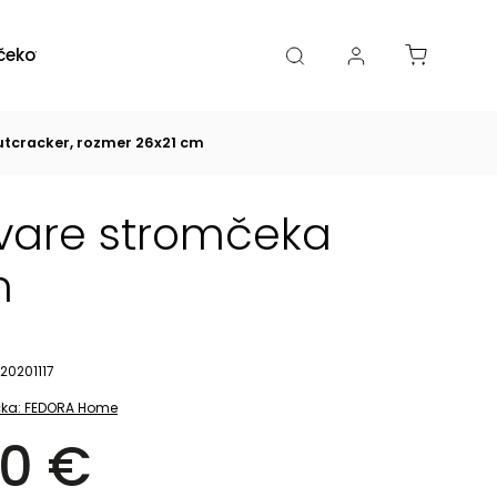
čekové poukazy
Zľavy
Katalógy
Blogy
utcracker, rozmer 26x21 cm
tvare stromčeka
m
20201117
ka:
FEDORA Home
0 €