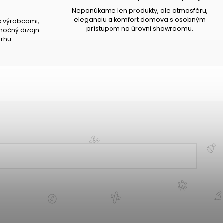
Neponúkame len produkty, ale atmosféru,
eleganciu a komfort domova s osobným
s výrobcami,
prístupom na úrovni showroomu.
očný dizajn
trhu.