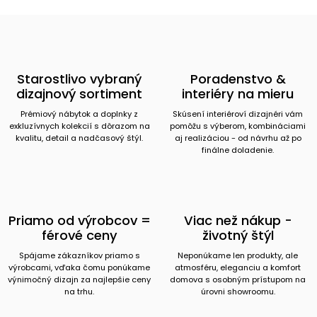
Starostlivo vybraný
Poradenstvo &
dizajnový sortiment
interiéry na mieru
Prémiový nábytok a doplnky z
Skúsení interiéroví dizajnéri vám
exkluzívnych kolekcií s dôrazom na
pomôžu s výberom, kombináciami
kvalitu, detail a nadčasový štýl.
aj realizáciou - od návrhu až po
finálne doladenie.
Priamo od výrobcov =
Viac než nákup -
férové ceny
životný štýl
Spájame zákazníkov priamo s
Neponúkame len produkty, ale
výrobcami, vďaka čomu ponúkame
atmosféru, eleganciu a komfort
výnimočný dizajn za najlepšie ceny
domova s osobným prístupom na
na trhu.
úrovni showroomu.