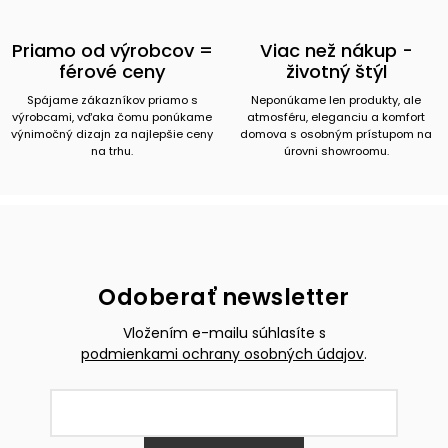
Priamo od výrobcov =
Viac než nákup -
férové ceny
životný štýl
Spájame zákazníkov priamo s
Neponúkame len produkty, ale
výrobcami, vďaka čomu ponúkame
atmosféru, eleganciu a komfort
výnimočný dizajn za najlepšie ceny
domova s osobným prístupom na
na trhu.
úrovni showroomu.
Odoberať newsletter
Vložením e-mailu súhlasíte s
podmienkami ochrany osobných údajov
.