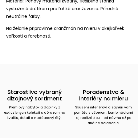
Materiál: Penový materiál kvetiny, flexibilná stonka
vystužená drôtikom pre ľahké aranžovanie. Prírodné
neutrálne farby.
Na želanie pripravíme aranžmán na mieru v akejkoľvek
veľkosti a farebnosti.
Starostlivo vybraný
Poradenstvo &
dizajnový sortiment
interiéry na mieru
Prémiový nábytok a doplnky z
Skúsení interiéroví dizajnéri vám
exkluzívnych kolekcií s dôrazom na
pomôžu s výberom, kombináciami
kvalitu, detail a nadčasový štýl.
aj realizáciou - od návrhu až po
finálne doladenie.