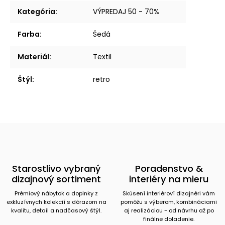
Kategória
:
VÝPREDAJ 50 - 70%
Farba
:
Šedá
Materiál
:
Textil
Štýl
:
retro
Starostlivo vybraný
Poradenstvo &
dizajnový sortiment
interiéry na mieru
Prémiový nábytok a doplnky z
Skúsení interiéroví dizajnéri vám
exkluzívnych kolekcií s dôrazom na
pomôžu s výberom, kombináciami
kvalitu, detail a nadčasový štýl.
aj realizáciou - od návrhu až po
finálne doladenie.