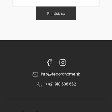
Prihlásiť sa
Facebook
Instagram
info
@
fedorahome.sk
+421 918 608 662