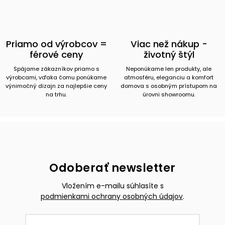
Priamo od výrobcov =
Viac než nákup -
férové ceny
životný štýl
Spájame zákazníkov priamo s
Neponúkame len produkty, ale
výrobcami, vďaka čomu ponúkame
atmosféru, eleganciu a komfort
výnimočný dizajn za najlepšie ceny
domova s osobným prístupom na
na trhu.
úrovni showroomu.
Odoberať newsletter
Vložením e-mailu súhlasíte s
podmienkami ochrany osobných údajov
.