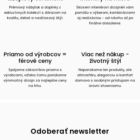
Prémiový nábytok a doplnky z
Skúsení interiéroví dizajnéri vám
exkluzívnych kolekcií s dôrazom na
pomôžu s výberom, kombináciami
kvalitu, detail a nadčasový štýl.
aj realizáciou - od návrhu až po
finálne doladenie.
Priamo od výrobcov =
Viac než nákup -
férové ceny
životný štýl
Spájame zákazníkov priamo s
Neponúkame len produkty, ale
výrobcami, vďaka čomu ponúkame
atmosféru, eleganciu a komfort
výnimočný dizajn za najlepšie ceny
domova s osobným prístupom na
na trhu.
úrovni showroomu.
Odoberať newsletter