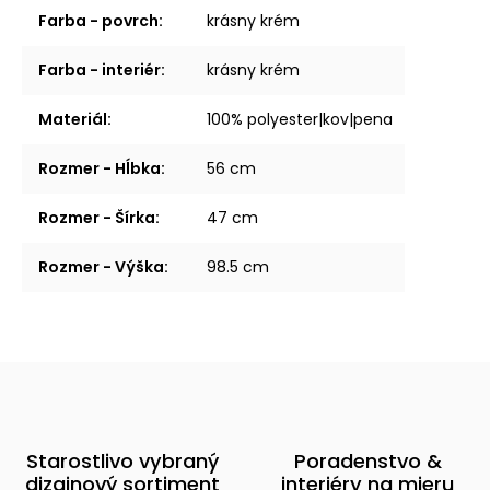
Farba - povrch
:
krásny krém
Farba - interiér
:
krásny krém
Materiál
:
100% polyester|kov|pena
Rozmer - Hĺbka
:
56 cm
Rozmer - Šírka
:
47 cm
Rozmer - Výška
:
98.5 cm
Starostlivo vybraný
Poradenstvo &
dizajnový sortiment
interiéry na mieru