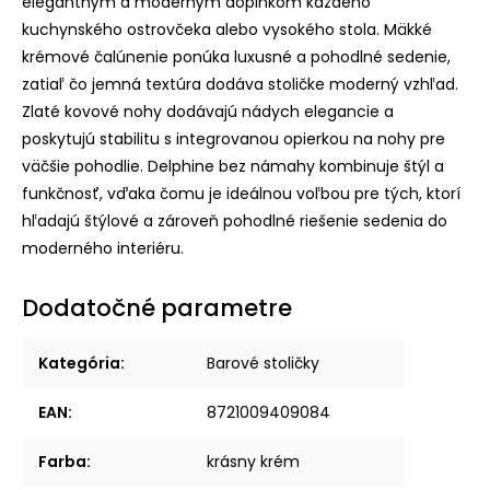
elegantným a moderným doplnkom každého
kuchynského ostrovčeka alebo vysokého stola. Mäkké
krémové čalúnenie ponúka luxusné a pohodlné sedenie,
zatiaľ čo jemná textúra dodáva stoličke moderný vzhľad.
Zlaté kovové nohy dodávajú nádych elegancie a
poskytujú stabilitu s integrovanou opierkou na nohy pre
väčšie pohodlie. Delphine bez námahy kombinuje štýl a
funkčnosť, vďaka čomu je ideálnou voľbou pre tých, ktorí
hľadajú štýlové a zároveň pohodlné riešenie sedenia do
moderného interiéru.
Dodatočné parametre
Kategória
:
Barové stoličky
EAN
:
8721009409084
Farba
:
krásny krém