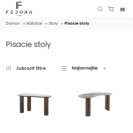
Domov
/
Nábytok
/
Stoly
/
Písacie stoly
Písacie stoly
Najlacnejšie
Najdrahšie
Najpredávanejšie
Abecedne