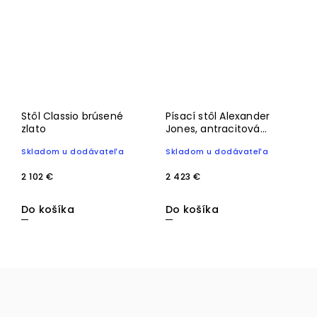
Stôl Classio brúsené
Písací stôl Alexander
zlato
Jones, antracitová
farba (Connar)
Skladom u dodávateľa
Skladom u dodávateľa
2 102 €
2 423 €
Do košíka
Do košíka