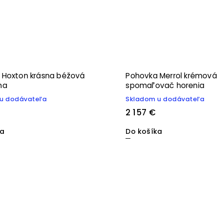
 Hoxton krásna béžová
Pohovka Merrol krémová 
na
spomaľovač horenia
u dodávateľa
Skladom u dodávateľa
2 157 €
ka
Do košíka