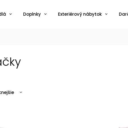
dlá
Doplnky
Exteriérový nábytok
Dar
ačky
cnejšie
ahšie
edávanejšie
edne