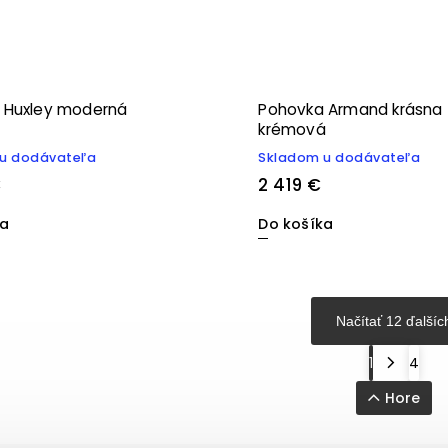
 Huxley moderná
Pohovka Armand krásna
krémová
u dodávateľa
Skladom u dodávateľa
€
2 419 €
ka
Do košíka
Načítať 12 ďalšíc
1
4
Hore