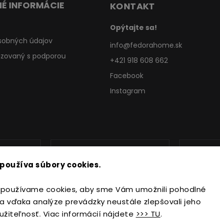
É INFORMÁCIE
KONTAKT
Opýtajte sa!
sobných údajov
info
@
fedorahome.sk
lizovaný s podporou
+421 918 608 662
Facebook
Instagram
používa súbory cookies.
používame cookies, aby sme Vám umožnili pohodlné
a vďaka analýze prevádzky neustále zlepšovali jeho
užiteľnosť. Viac informácií nájdete
>>> TU
.
Copyright 2026
FedoraHome.sk
. Všetky práva vyhradené.