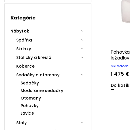
Kategórie
Nábytok
Spáľňa
Skrinky
Pohovka
Stoličky a kreslá
ležadlo
Koberce
Skladom 
1 475 €
Sedačky a otomany
Sedačky
Do koší
Modulárne sedačky
Otomany
Pohovky
Lavice
Stoly