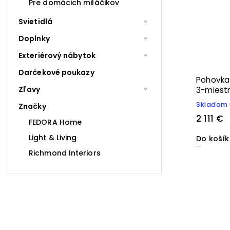
Pre domácich miláčikov
Svietidlá
Doplnky
Exteriérový nábytok
Darčekové poukazy
Pohovka
Zľavy
3-miest
Skladom 
Značky
2 111 €
FEDORA Home
Light & Living
Do koší
Richmond Interiors