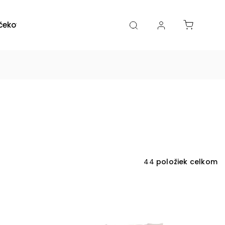
čekové poukazy
Zľavy
Katalógy
Blogy
44
položiek celkom