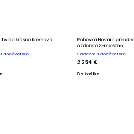
 Tivola krásna krémová
Pohovka Novaro prírodn
ozdobná 3-miestna
u dodávateľa
Skladom u dodávateľa
2 254 €
ka
Do košíka