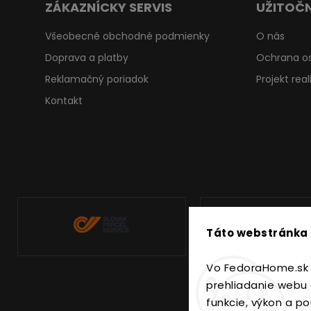
ZÁKAZNÍCKY SERVIS
UŽITOČN
Všeobecné obchodné podmienky
O nás
Doprava a platby
Ochrana o
Reklamačný poriadok
Projekt rea
Kontakt
Táto webstránka 
Vo FedoraHome.sk 
prehliadanie webu 
funkcie, výkon a po