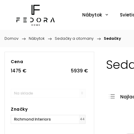
Nábytok
Svieti
Domov
/
Nábytok
/
Sedačky a otomany
/
Sedačky
Sed
Cena
1475
€
5939
€
Na sklade
0
Najla
Najdr
Značky
Najpr
Richmond Interiors
44
Abec