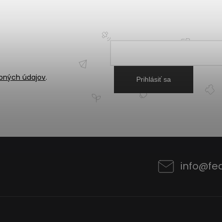
bných údajov
.
Prihlásiť sa
info
@
fe