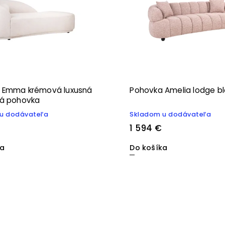
 Emma krémová luxusná
Pohovka Amelia lodge b
vá pohovka
u dodávateľa
Skladom u dodávateľa
1 594 €
ka
Do košíka