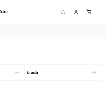
čekové poukazy
Zľavy
Katalógy
Blogy
Kreslá