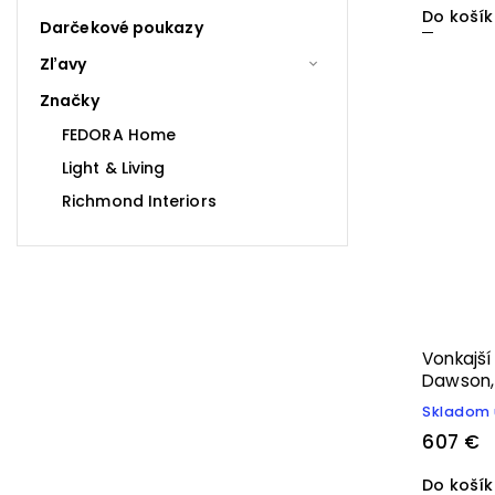
Do koší
Darčekové poukazy
Zľavy
Značky
FEDORA Home
Light & Living
Richmond Interiors
Vonkajší
Dawson, 
Skladom 
607 €
Do koší