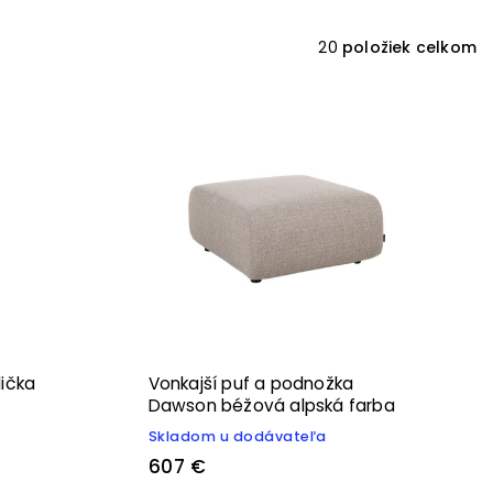
20
položiek celkom
lička
Vonkajší puf a podnožka
Dawson béžová alpská farba
Skladom u dodávateľa
607 €