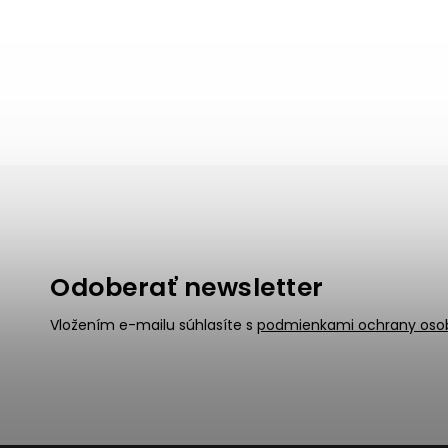
Odoberať newsletter
Vložením e-mailu súhlasíte s
podmienkami ochrany oso