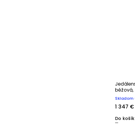
Jedálens
béžová,
Skladom 
1 347 €
Do koší