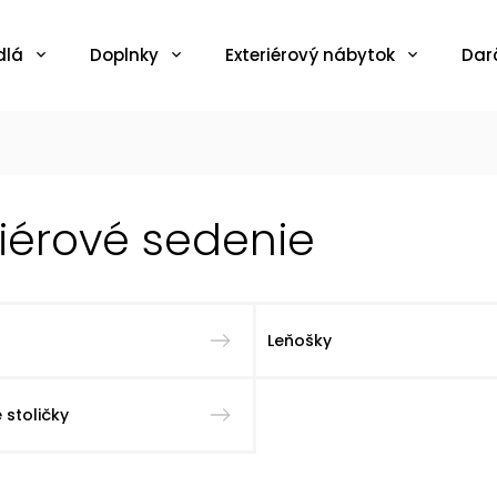
dlá
Doplnky
Exteriérový nábytok
Dar
riérové sedenie
Leňošky
 stoličky