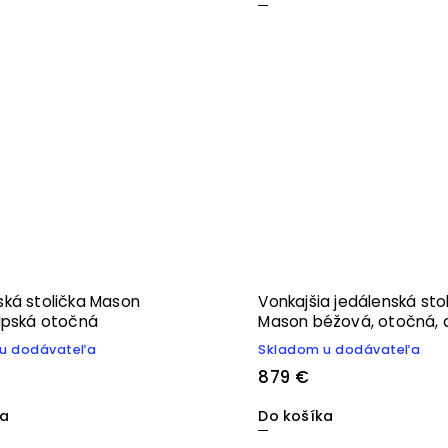
ká stolička Mason
Vonkajšia jedálenská sto
lpská otočná
Mason béžová, otočná, 
u dodávateľa
Skladom u dodávateľa
879 €
ka
Do košíka