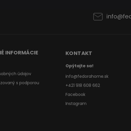
info
@
fe
É INFORMÁCIE
KONTAKT
Opýtajte sa!
sobných údajov
info
@
fedorahome.sk
lizovaný s podporou
+421 918 608 662
Facebook
Instagram