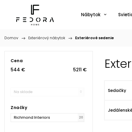
Nábytok
Svieti
Domov
/
Exteriérový nábytok
/
Exteriérové sedenie
Exte
Cena
544
€
5211
€
Sedačky
Na sklade
0
Značky
Jedálenské
Richmond Interiors
20