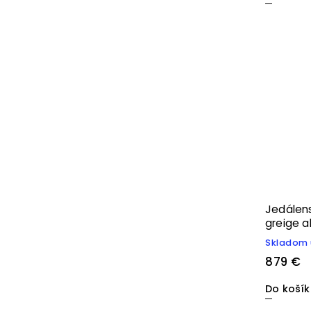
Jedálens
greige a
Skladom 
879 €
Do koší