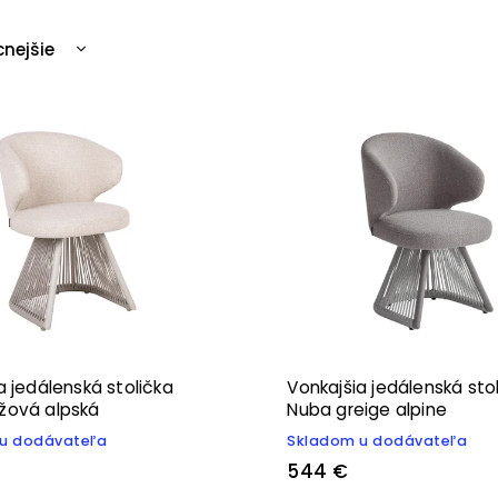
cnejšie
ahšie
edávanejšie
edne
a jedálenská stolička
Vonkajšia jedálenská sto
žová alpská
Nuba greige alpine
u dodávateľa
Skladom u dodávateľa
544 €