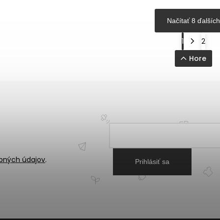
Načítať 8 ďalších
1
2
Hore
bných údajov
.
Prihlásiť sa