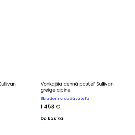
ullivan
Vonkajšia denná posteľ Sullivan
greige alpine
Skladom u dodávateľa
1 453 €
Do košíka