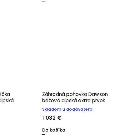
lička
Záhradná pohovka Dawson
alpská
béžová alpská extra prvok
Skladom u dodávateľa
1 032 €
Do košíka