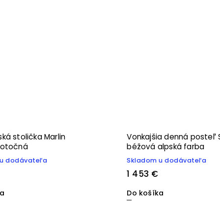
ká stolička Marlin
Vonkajšia denná posteľ S
 otočná
béžová alpská farba
u dodávateľa
Skladom u dodávateľa
1 453 €
ka
Do košíka