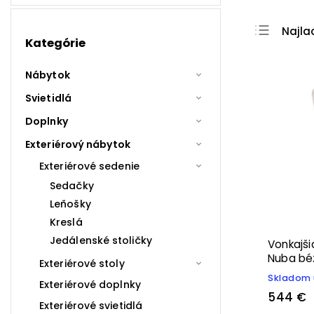
Najla
Kategórie
Najdr
Nábytok
Najpr
Abec
Svietidlá
Doplnky
Exteriérový nábytok
Exteriérové sedenie
Sedačky
Leňošky
Kreslá
Jedálenské stoličky
Vonkajši
Nuba bé
Exteriérové stoly
Skladom 
Exteriérové doplnky
544 €
Exteriérové svietidlá