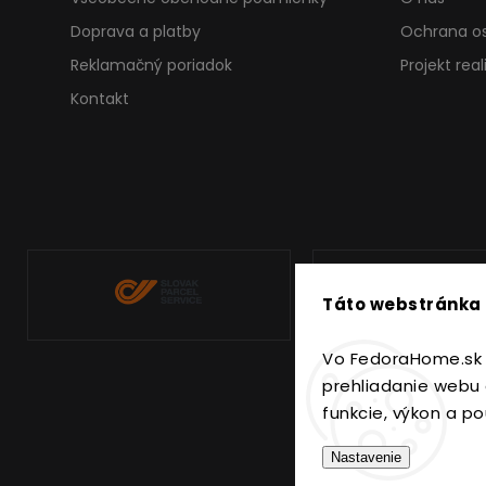
Doprava a platby
Ochrana o
Reklamačný poriadok
Projekt rea
Kontakt
Táto webstránka 
Vo FedoraHome.sk 
prehliadanie webu 
funkcie, výkon a po
Nastavenie