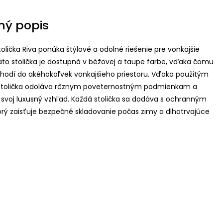
ný popis
olička Riva ponúka štýlové a odolné riešenie pre vonkajšie
áto stolička je dostupná v béžovej a taupe farbe, vďaka čomu
 hodí do akéhokoľvek vonkajšieho priestoru. Vďaka použitým
stolička odoláva rôznym poveternostným podmienkam a
 svoj luxusný vzhľad. Každá stolička sa dodáva s ochranným
rý zaisťuje bezpečné skladovanie počas zimy a dlhotrvajúce