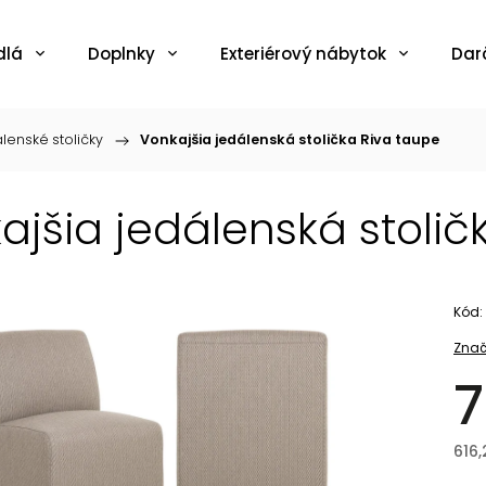
dlá
Doplnky
Exteriérový nábytok
Dar
lenské stoličky
/
Vonkajšia jedálenská stolička Riva taupe
ajšia jedálenská stolič
Kód:
Znač
7
616