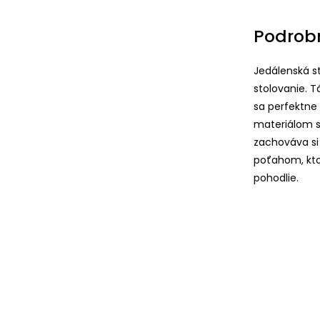
Podrob
Jedálenská st
stolovanie. T
sa perfektne
materiálom 
zachováva si
poťahom, kto
pohodlie.