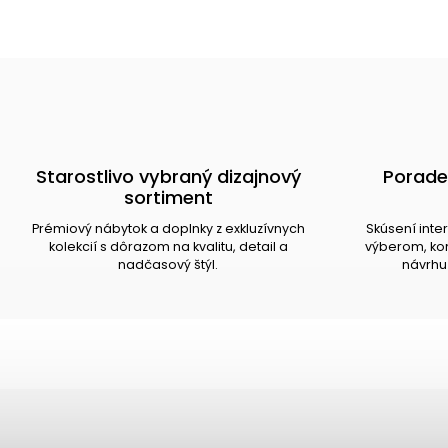
Starostlivo vybraný dizajnový
Porade
sortiment
Prémiový nábytok a doplnky z exkluzívnych
Skúsení inte
kolekcií s dôrazom na kvalitu, detail a
výberom, kom
nadčasový štýl.
návrhu 