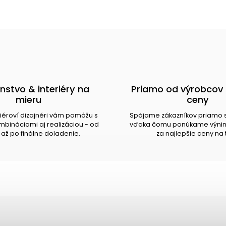
nstvo & interiéry na
Priamo od výrobcov 
mieru
ceny
riéroví dizajnéri vám pomôžu s
Spájame zákazníkov priamo 
bináciami aj realizáciou - od
vďaka čomu ponúkame výnim
až po finálne doladenie.
za najlepšie ceny na 