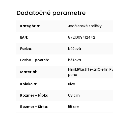
Dodatočné parametre
Kategória
:
Jedálenské stoličky
EAN
:
8721009412442
Farba
:
béžová
Farba - povrch
:
béžová
Hliník|Plast|Textil|Olefín
Materiál
:
pena
Kolekcia
:
Riva
Rozmer - Hĺbka
:
68 cm
Rozmer - Šírka
:
55 cm