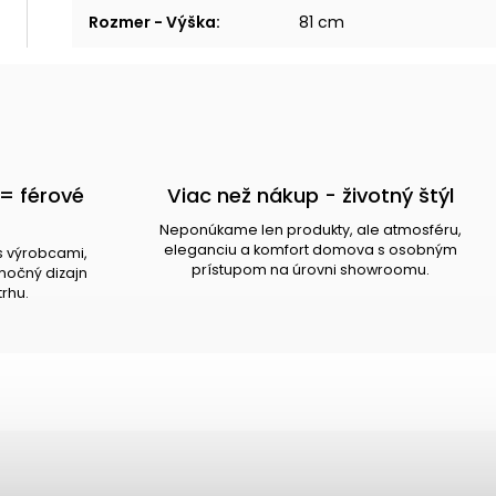
Rozmer - Výška
:
81 cm
= férové
Viac než nákup - životný štýl
Neponúkame len produkty, ale atmosféru,
eleganciu a komfort domova s osobným
s výrobcami,
prístupom na úrovni showroomu.
očný dizajn
trhu.