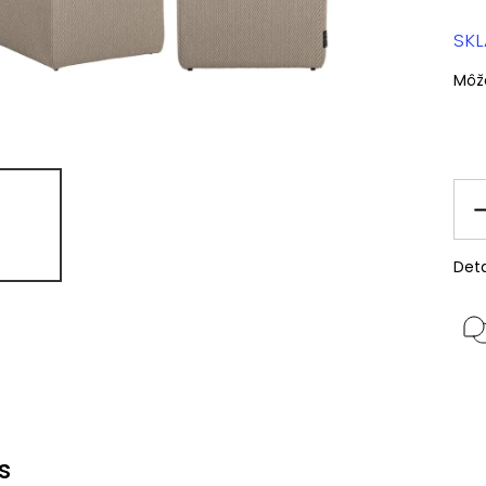
SK
Môž
Deta
s