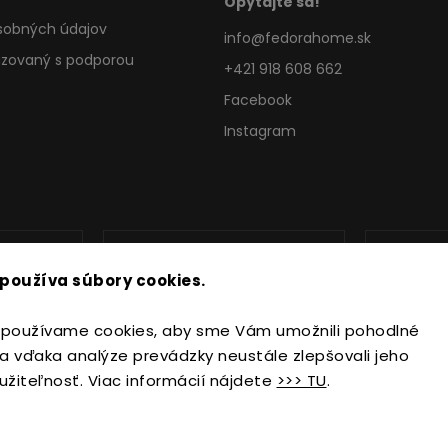
Opýtajte sa!
sobných údajov
info
@
fedorahome.sk
lizovaný s podporou
+421 918 608 662
Facebook
Instagram
používa súbory cookies.
používame cookies, aby sme Vám umožnili pohodlné
a vďaka analýze prevádzky neustále zlepšovali jeho
užiteľnosť. Viac informácií nájdete
>>> TU
.
Copyright 2026
FedoraHome.sk
. Všetky práva vyhradené.
Upraviť nastavenie cookies