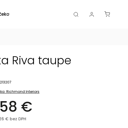
čekové poukazy
Zľavy
Katalógy
Blogy
ka Riva taupe
213207
ka:
Richmond Interiors
58 €
,26 € bez DPH