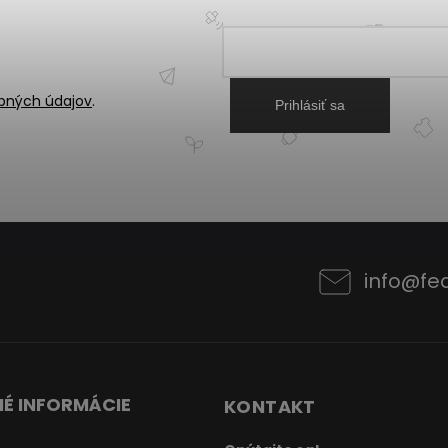
bných údajov
.
Prihlásiť sa
info
@
fe
É INFORMÁCIE
KONTAKT