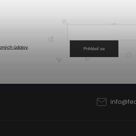
bných údajov
.
Prihlásiť sa
info
@
fe