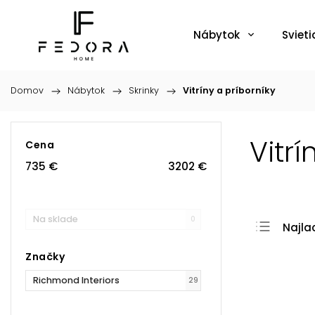
Nábytok
Svieti
Domov
/
Nábytok
/
Skrinky
/
Vitríny a príborníky
Vitrí
Cena
735
€
3202
€
Na sklade
0
Najla
Najdr
Značky
Najpr
Richmond Interiors
29
Abec