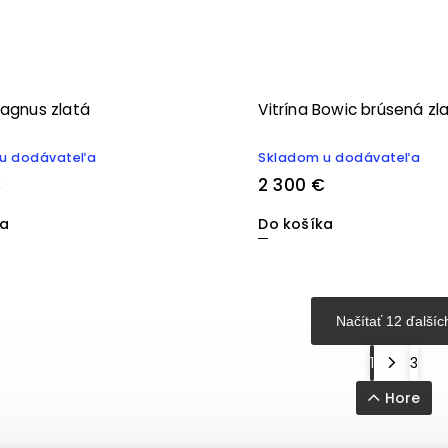
Magnus zlatá
Vitrína Bowic brúsená zl
u dodávateľa
Skladom u dodávateľa
€
2 300 €
ka
Do košíka
Načítať 12 ďalšíc
1
3
Hore