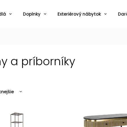
dlá
Doplnky
Exteriérový nábytok
Dar
ny a príborníky
cnejšie
ahšie
edávanejšie
edne