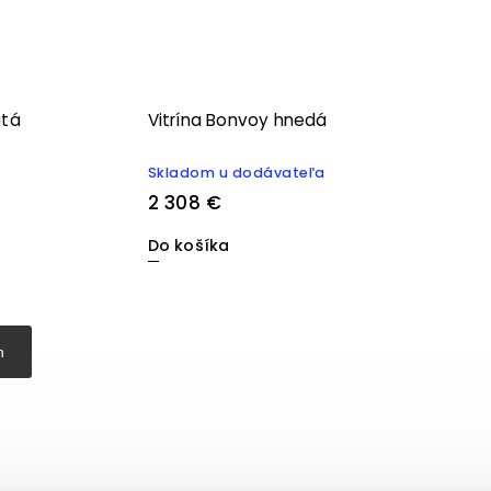
atá
Vitrína Bonvoy hnedá
Skladom u dodávateľa
2 308 €
Do košíka
h