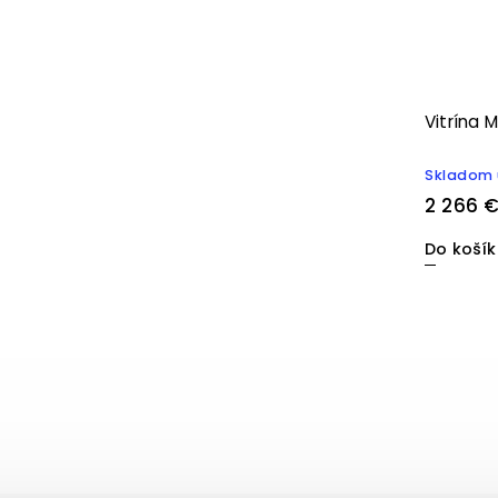
Vitrína 
Skladom 
2 266 
Do koší