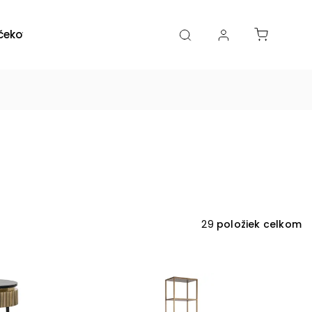
čekové poukazy
Zľavy
Katalógy
Blogy
29
položiek celkom