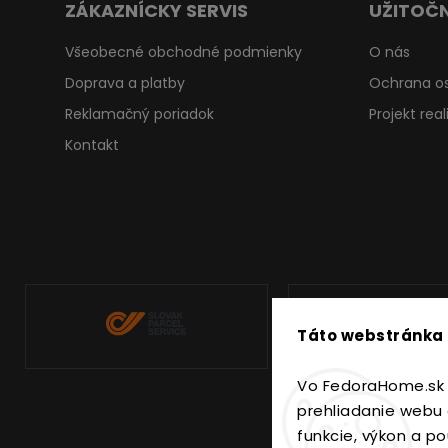
ZÁKAZNÍCKY SERVIS
UŽITOČN
Všeobecné obchodné podmienky
O nás
Doprava a platby
Ochrana o
Reklamačný poriadok
Projekt rea
Kontakt
Táto webstránka 
Vo FedoraHome.sk 
prehliadanie webu 
funkcie, výkon a po