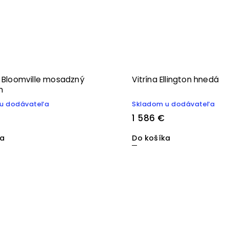
k Bloomville mosadzný
Vitrína Ellington hnedá
n
u dodávateľa
Skladom u dodávateľa
1 586 €
ka
Do košíka