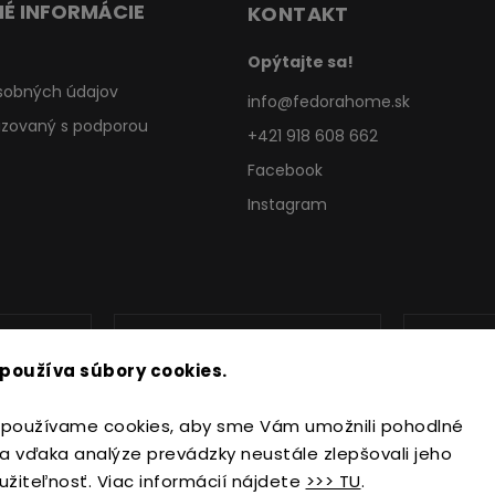
É INFORMÁCIE
KONTAKT
Opýtajte sa!
sobných údajov
info
@
fedorahome.sk
lizovaný s podporou
+421 918 608 662
Facebook
Instagram
používa súbory cookies.
používame cookies, aby sme Vám umožnili pohodlné
a vďaka analýze prevádzky neustále zlepšovali jeho
užiteľnosť. Viac informácií nájdete
>>> TU
.
Copyright 2026
FedoraHome.sk
. Všetky práva vyhradené.