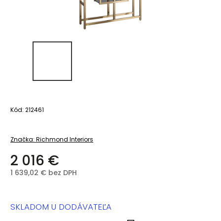
Kód:
212461
Značka:
Richmond Interiors
2 016 €
1 639,02 € bez DPH
SKLADOM U DODÁVATEĽA