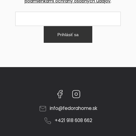
podmienkami ochrany osobných údajov
.
Prihlásiť sa
Facebook
Instagram
info
@
fedorahome.sk
+421 918 608 662