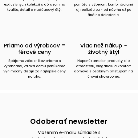
exkluzívnych kolekcií s dôrazom na
pomôžu s výberom, kombináciami
kvalitu, detail a nadčasový štýl.
aj realizáciou - od návrhu až po
finálne doladenie.
Priamo od výrobcov =
Viac než nákup -
férové ceny
životný štýl
Spájame zákazníkov priamo s
Neponúkame len produkty, ale
výrobcami, vďaka čomu ponúkame
atmosféru, eleganciu a komfort
výnimočný dizajn za najlepšie ceny
domova s osobným prístupom na
na trhu.
úrovni showroomu.
Odoberať newsletter
Vložením e-mailu súhlasíte s