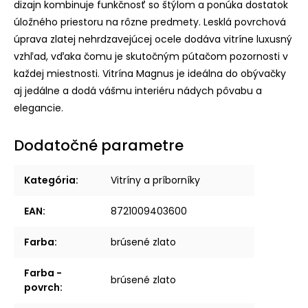
dizajn kombinuje funkčnosť so štýlom a ponúka dostatok
úložného priestoru na rôzne predmety. Lesklá povrchová
úprava zlatej nehrdzavejúcej ocele dodáva vitríne luxusný
vzhľad, vďaka čomu je skutočným pútačom pozornosti v
každej miestnosti. Vitrína Magnus je ideálna do obývačky
aj jedálne a dodá vášmu interiéru nádych pôvabu a
elegancie.
Dodatočné parametre
Kategória
:
Vitríny a príborníky
EAN
:
8721009403600
Farba
:
brúsené zlato
Farba -
brúsené zlato
povrch
: