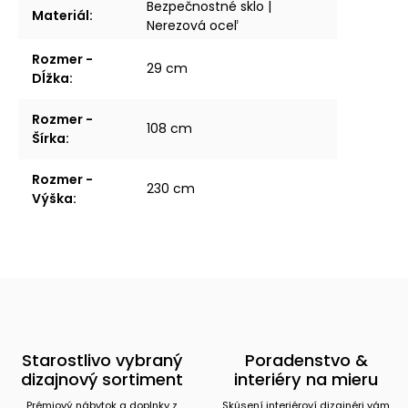
Bezpečnostné sklo |
Materiál
:
Nerezová oceľ
Rozmer -
29 cm
Dĺžka
:
Rozmer -
108 cm
Šírka
:
Rozmer -
230 cm
Výška
:
Starostlivo vybraný
Poradenstvo &
dizajnový sortiment
interiéry na mieru
Prémiový nábytok a doplnky z
Skúsení interiéroví dizajnéri vám