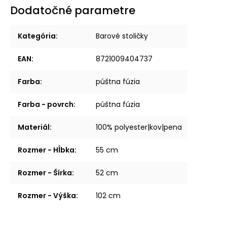
Dodatočné parametre
Kategória
:
Barové stoličky
EAN
:
8721009404737
Farba
:
púštna fúzia
Farba - povrch
:
púštna fúzia
Materiál
:
100% polyester|kov|pena
Rozmer - Hĺbka
:
55 cm
Rozmer - Šírka
:
52 cm
Rozmer - Výška
:
102 cm