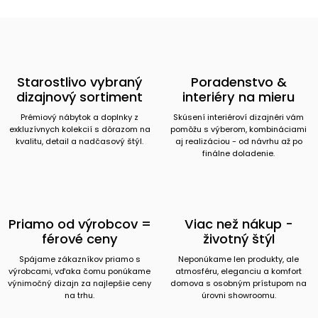
Starostlivo vybraný
Poradenstvo &
dizajnový sortiment
interiéry na mieru
Prémiový nábytok a doplnky z
Skúsení interiéroví dizajnéri vám
exkluzívnych kolekcií s dôrazom na
pomôžu s výberom, kombináciami
kvalitu, detail a nadčasový štýl.
aj realizáciou - od návrhu až po
finálne doladenie.
Priamo od výrobcov =
Viac než nákup -
férové ceny
životný štýl
Spájame zákazníkov priamo s
Neponúkame len produkty, ale
výrobcami, vďaka čomu ponúkame
atmosféru, eleganciu a komfort
výnimočný dizajn za najlepšie ceny
domova s osobným prístupom na
na trhu.
úrovni showroomu.