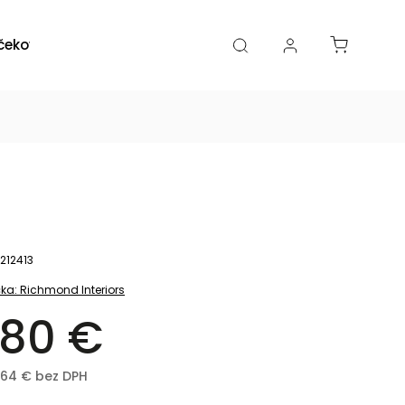
čekové poukazy
Zľavy
Katalógy
Blogy
212413
ka:
Richmond Interiors
80 €
,64 € bez DPH