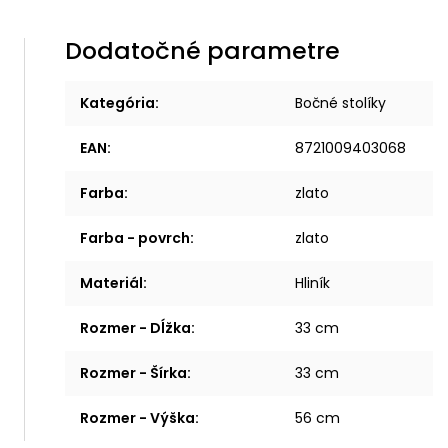
Dodatočné parametre
Kategória
:
Bočné stolíky
EAN
:
8721009403068
Farba
:
zlato
Farba - povrch
:
zlato
Materiál
:
Hliník
Rozmer - Dĺžka
:
33 cm
Rozmer - Šírka
:
33 cm
Rozmer - Výška
:
56 cm