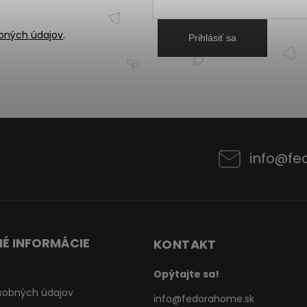
bných údajov
.
Prihlásiť sa
info
@
fe
É INFORMÁCIE
KONTAKT
Opýtajte sa!
sobných údajov
info
@
fedorahome.sk