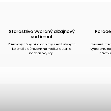
Starostlivo vybraný dizajnový
Porade
sortiment
Prémiový nábytok a doplnky z exkluzívnych
Skúsení inte
kolekcií s dôrazom na kvalitu, detail a
výberom, kom
nadčasový štýl.
návrhu 