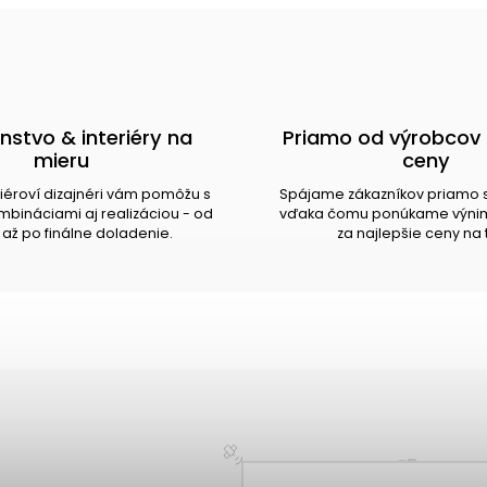
nstvo & interiéry na
Priamo od výrobcov 
mieru
ceny
riéroví dizajnéri vám pomôžu s
Spájame zákazníkov priamo 
bináciami aj realizáciou - od
vďaka čomu ponúkame výnim
až po finálne doladenie.
za najlepšie ceny na 