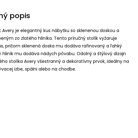
ný popis
ík Avery je elegantný kus nábytku so sklenenou doskou a
ným zo zlatého hliníka. Tento príručný stolík vyžaruje
s, pričom sklenená doska mu dodáva rafinovaný a ľahký
tý hliník mu dodáva nádych pôvabu. Odolný a štýlový dizajn
ného stolíka Avery všestranný a dekoratívny prvok, ideálny na
ývacej izbe, spálni alebo na chodbe.