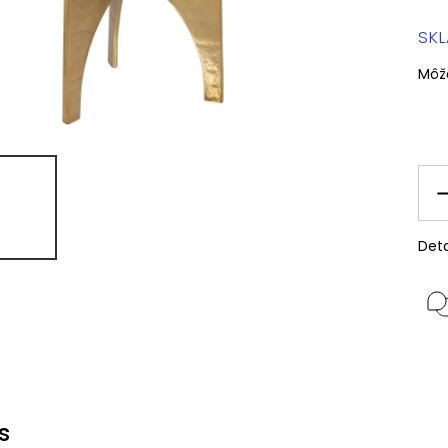
SK
Môž
Deta
s