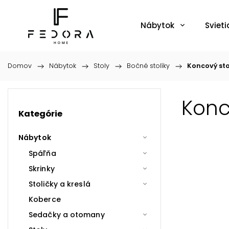
Nábytok
Svieti
Domov
/
Nábytok
/
Stoly
/
Bočné stolíky
/
Koncový sto
Konc
Kategórie
Nábytok
Spáľňa
Skrinky
Stoličky a kreslá
Koberce
Sedačky a otomany