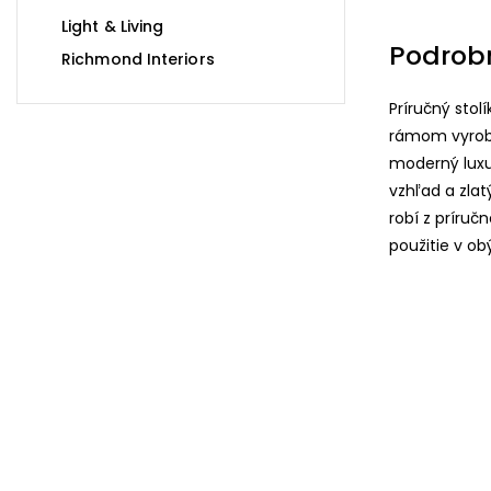
Light & Living
Podrob
Richmond Interiors
Príručný stol
rámom vyrobe
moderný luxu
vzhľad a zla
robí z príruč
použitie v ob