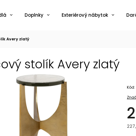
dlá
Doplnky
Exteriérový nábytok
Dar
lík Avery zlatý
ový stolík Avery zlatý
Kód:
Znač
2
227