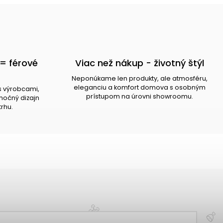
= férové
Viac než nákup - životný štýl
Neponúkame len produkty, ale atmosféru,
eleganciu a komfort domova s osobným
s výrobcami,
prístupom na úrovni showroomu.
očný dizajn
trhu.