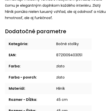
čomu je elegantným doplnkom každého interiéru. Zlatý
hliník ponúka nielen luxusný vzhľad, ale aj odolnosť a nízku
hmotnosť, ale aj funkčnosť.
Dodatočné parametre
Kategória
:
Bočné stolíky
EAN
:
8721009403051
Farba
:
zlato
Farba - povrch
:
zlato
Materiál
:
Hliník
Rozmer - Dĺžka
:
45 cm
Rozmer - Šírka
:
45 cm