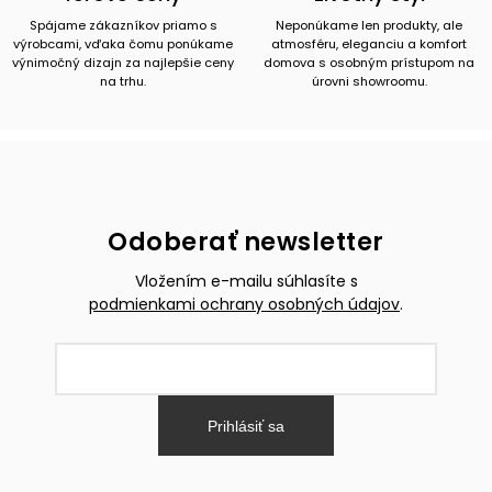
Spájame zákazníkov priamo s
Neponúkame len produkty, ale
výrobcami, vďaka čomu ponúkame
atmosféru, eleganciu a komfort
výnimočný dizajn za najlepšie ceny
domova s osobným prístupom na
na trhu.
úrovni showroomu.
Odoberať newsletter
Vložením e-mailu súhlasíte s
podmienkami ochrany osobných údajov
.
Prihlásiť sa