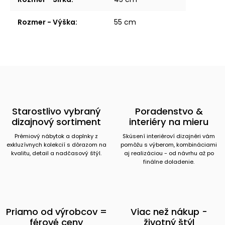
Rozmer - Výška
:
55 cm
Starostlivo vybraný
Poradenstvo &
dizajnový sortiment
interiéry na mieru
Prémiový nábytok a doplnky z
Skúsení interiéroví dizajnéri vám
exkluzívnych kolekcií s dôrazom na
pomôžu s výberom, kombináciami
kvalitu, detail a nadčasový štýl.
aj realizáciou - od návrhu až po
finálne doladenie.
Priamo od výrobcov =
Viac než nákup -
férové ceny
životný štýl