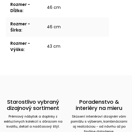
Rozmer -
46 cm
Dĺžka
:
Rozmer -
46 cm
Šírka
:
Rozmer -
43 cm
Výška
:
Starostlivo vybraný
Poradenstvo &
dizajnový sortiment
interiéry na mieru
Prémiový nábytok a doplnky z
Skúsení interiéroví dizajnéri vám
exkluzívnych kolekcií s dôrazom na
pomôžu s výberom, kombináciami
kvalitu, detail a nadčasový štýl.
aj realizáciou - od návrhu až po
finálne doladenie.