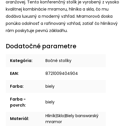
oranžovej. Tento konferenčný stolík je vyrobený z vysoko
kvalitnej kombinácie mramoru, hliníka a skla, čo mu
dodáva luxusný a moderný vzhľad. Mramorová doska
ponúka odolnosť a rafinovaný vzhľad, zatiaľ čo hliníkový
rám poskytuje pevnú základňu.
Dodatočné parametre
Kategória
:
Bočné stolíky
EAN
:
8721009404904
Farba
:
biely
Farba -
biely
povrch
:
Hliník|Sklo|Biely banswarský
Materiál
:
mramor