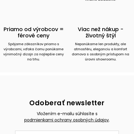
Priamo od výrobcov =
Viac než nákup -
férové ceny
životný štýl
Spájame zákazníkov priamo s
Neponúkame len produkty, ale
výrobcami, vďaka čomu ponúkame
atmosféru, eleganciu a komfort
výnimočný dizajn za najlepšie ceny
domova s osobným prístupom na
na trhu.
úrovni showroomu.
Odoberať newsletter
Vložením e-mailu súhlasíte s
podmienkami ochrany osobných údajov
.