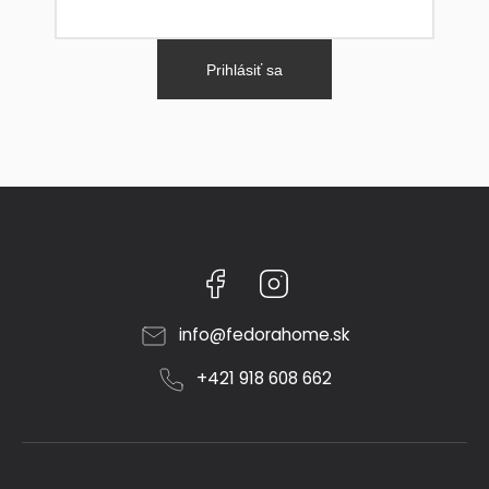
Prihlásiť sa
Facebook
Instagram
info
@
fedorahome.sk
+421 918 608 662