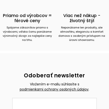
Priamo od výrobcov =
Viac než nákup -
férové ceny
životný štýl
Spájame zákazníkov priamo s
Neponúkame len produkty, ale
výrobcami, vďaka čomu ponúkame
atmosféru, eleganciu a komfort
výnimočný dizajn za najlepšie ceny
domova s osobným prístupom na
na trhu.
úrovni showroomu.
Odoberať newsletter
Vložením e-mailu súhlasíte s
podmienkami ochrany osobných údajov
.