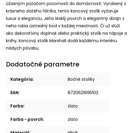
úžasným pútačom pozornosti do domácnosti. Vyrobený z
krásneho zlatého hliníka, tento koncový stolík vyžaruje
luxus a eleganciu. Jeho lesklý povrch a elegantný dizajn z
neho robia ústredný bod v každej miestnosti. Či už slúži
ako dekoratívny doplnok alebo praktický stolík na nápoje a
knihy, koncový stolík Marshall dodá každému interiéru
nádych pôvabu.
Dodatočné parametre
Kategória
:
Bočné stolíky
EAN
:
8720621695103
Farba
:
zlato
Farba - povrch
:
zlato
Materiál
:
Hliník