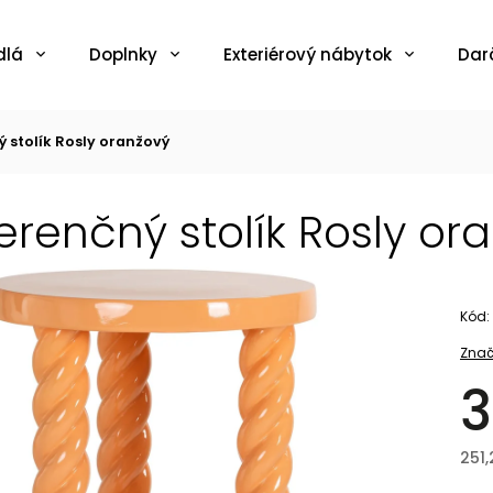
dlá
Doplnky
Exteriérový nábytok
Dar
 stolík Rosly oranžový
erenčný stolík Rosly or
Kód:
Znač
3
251