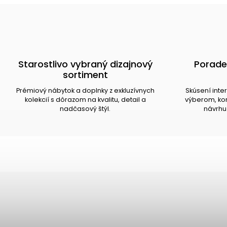
Starostlivo vybraný dizajnový
Porade
sortiment
Prémiový nábytok a doplnky z exkluzívnych
Skúsení inte
kolekcií s dôrazom na kvalitu, detail a
výberom, kom
nadčasový štýl.
návrhu 