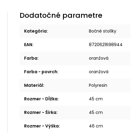
Dodatočné parametre
Kategória
:
Bočné stolíky
EAN
:
8720621698944
Farba
:
oranžová
Farba - povrch
:
oranžová
Materiál
:
Polyresin
Rozmer - Dĺžka
:
45 cm
Rozmer - Šírka
:
45 cm
Rozmer - Výška
:
46 cm