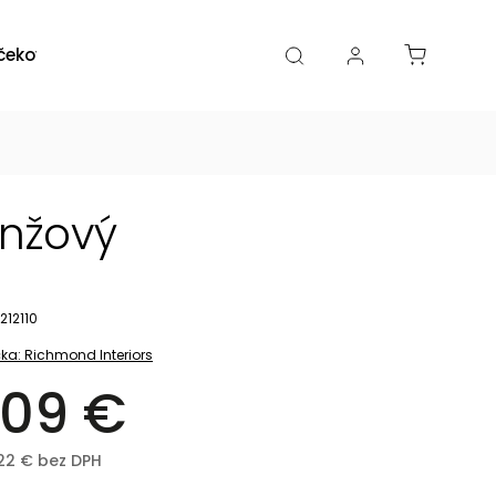
čekové poukazy
Zľavy
Katalógy
Blogy
anžový
212110
ka:
Richmond Interiors
09 €
,22 € bez DPH