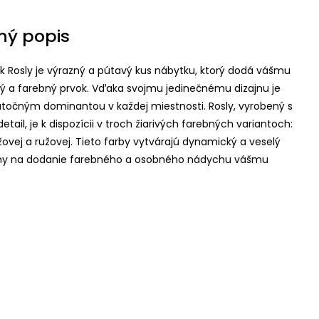
ný popis
ík Rosly je výrazný a pútavý kus nábytku, ktorý dodá vášmu
avý a farebný prvok. Vďaka svojmu jedinečnému dizajnu je
kutočným dominantou v každej miestnosti. Rosly, vyrobený s
tail, je k dispozícii v troch žiarivých farebných variantoch:
nžovej a ružovej. Tieto farby vytvárajú dynamický a veselý
lny na dodanie farebného a osobného nádychu vášmu