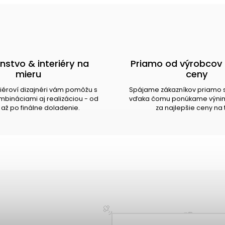
nstvo & interiéry na
Priamo od výrobcov 
mieru
ceny
riéroví dizajnéri vám pomôžu s
Spájame zákazníkov priamo 
bináciami aj realizáciou - od
vďaka čomu ponúkame výnim
až po finálne doladenie.
za najlepšie ceny na 