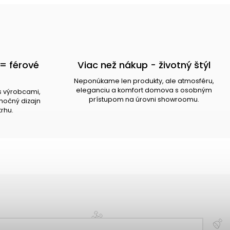
= férové
Viac než nákup - životný štýl
Neponúkame len produkty, ale atmosféru,
eleganciu a komfort domova s osobným
s výrobcami,
prístupom na úrovni showroomu.
očný dizajn
trhu.