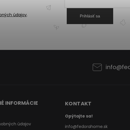
bných údajov
.
Prihlásiť sa
info
@
fe
É INFORMÁCIE
KONTAKT
Opýtajte sa!
sobných údajov
info
@
fedorahome.sk