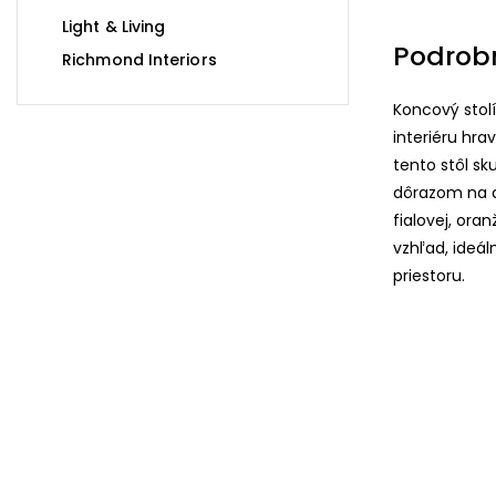
Light & Living
Podrob
Richmond Interiors
Koncový stol
interiéru hr
tento stôl s
dôrazom na de
fialovej, ora
vzhľad, ideá
priestoru.