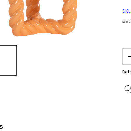
SK
Môž
Deta
s