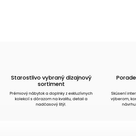
Starostlivo vybraný dizajnový
Porade
sortiment
Prémiový nábytok a doplnky z exkluzívnych
Skúsení inte
kolekcií s dôrazom na kvalitu, detail a
výberom, kom
nadčasový štýl.
návrhu 