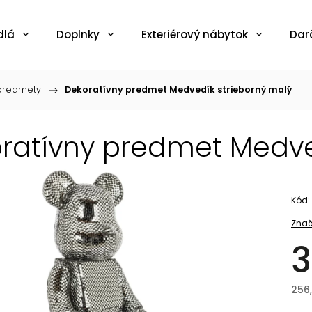
dlá
Doplnky
Exteriérový nábytok
Dar
 predmety
/
Dekoratívny predmet Medvedík strieborný malý
ratívny predmet Medve
Kód:
Znač
3
256