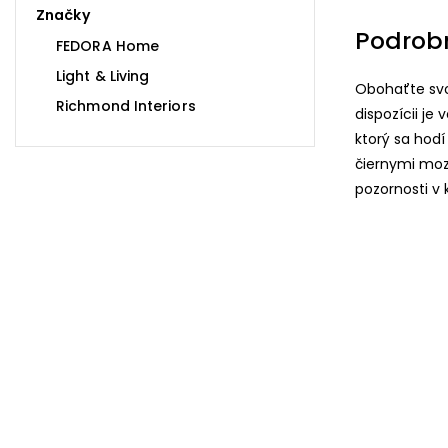
Značky
Podrob
FEDORA Home
Light & Living
Obohaťte svo
Richmond Interiors
dispozícii je
ktorý sa hod
čiernymi mo
pozornosti v 