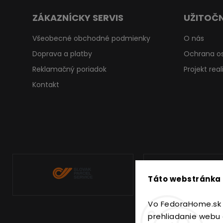
ZÁKAZNÍCKY SERVIS
UŽITOČN
Všeobecné obchodné podmienky
O nás
Doprava a platby
Ochrana o
Reklamačný poriadok
Projekt rea
Kontakt
Táto webstránka 
Vo FedoraHome.sk 
prehliadanie webu 