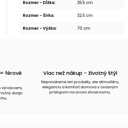
Rozmer - Dĺžka
:
25.5 cm
Rozmer - Šírka
:
32.5 cm
Rozmer - Výška
:
70 cm
= férové
Viac než nákup - životný štýl
Neponúkame len produkty, ale atmosféru,
eleganciu a komfort domova s osobným
s výrobcami,
prístupom na úrovni showroomu.
očný dizajn
trhu.