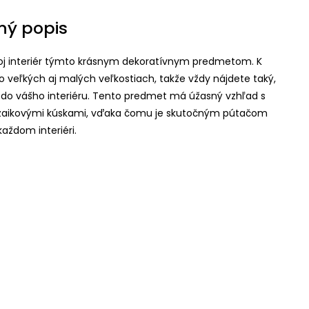
ný popis
j interiér týmto krásnym dekoratívnym predmetom. K
 vo veľkých aj malých veľkostiach, takže vždy nájdete taký,
í do vášho interiéru. Tento predmet má úžasný vzhľad s
zaikovými kúskami, vďaka čomu je skutočným pútačom
každom interiéri.