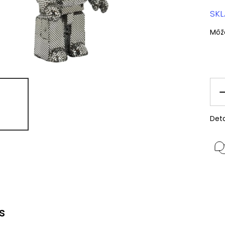
SK
Môž
Deta
s