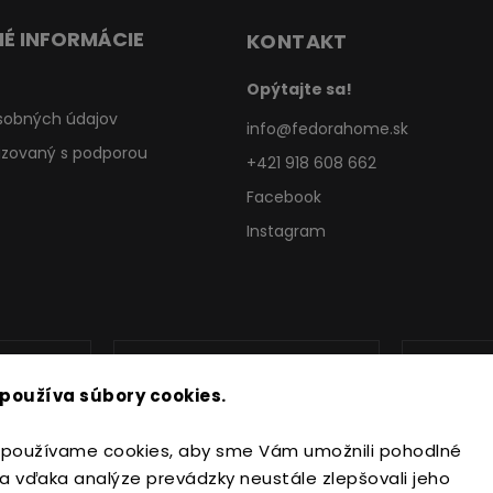
É INFORMÁCIE
KONTAKT
Opýtajte sa!
sobných údajov
info
@
fedorahome.sk
lizovaný s podporou
+421 918 608 662
Facebook
Instagram
používa súbory cookies.
používame cookies, aby sme Vám umožnili pohodlné
a vďaka analýze prevádzky neustále zlepšovali jeho