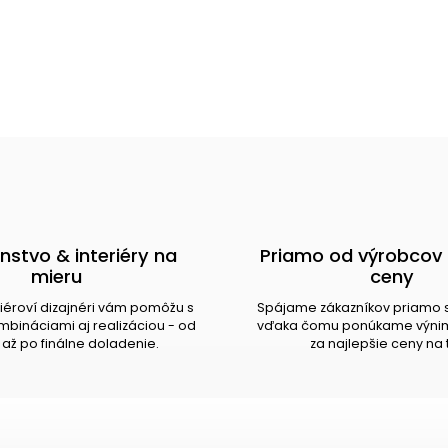
nstvo & interiéry na
Priamo od výrobcov 
mieru
ceny
riéroví dizajnéri vám pomôžu s
Spájame zákazníkov priamo 
bináciami aj realizáciou - od
vďaka čomu ponúkame výnim
až po finálne doladenie.
za najlepšie ceny na 