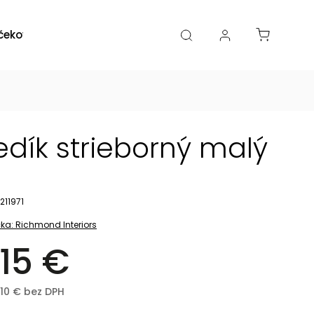
čekové poukazy
Zľavy
Katalógy
Blogy
dík strieborný malý
211971
ka:
Richmond Interiors
15 €
,10 € bez DPH