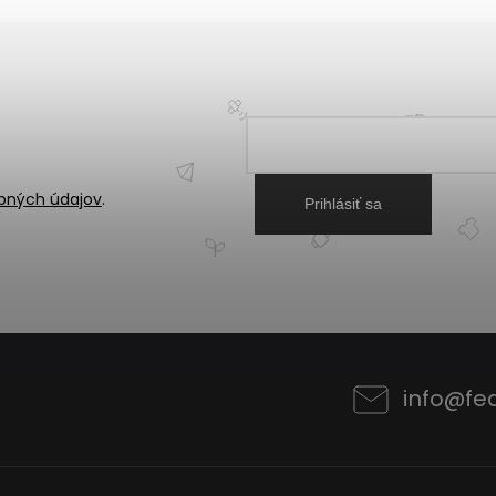
bných údajov
.
Prihlásiť sa
info
@
fe