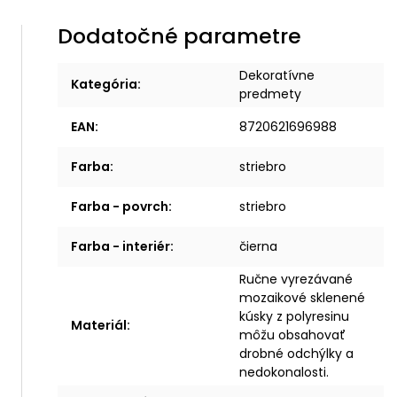
Dodatočné parametre
Dekoratívne
Kategória
:
predmety
EAN
:
8720621696988
Farba
:
striebro
Farba - povrch
:
striebro
Farba - interiér
:
čierna
Ručne vyrezávané
mozaikové sklenené
kúsky z polyresinu
Materiál
:
môžu obsahovať
drobné odchýlky a
nedokonalosti.