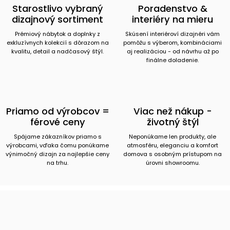
Starostlivo vybraný
Poradenstvo &
dizajnový sortiment
interiéry na mieru
Prémiový nábytok a doplnky z
Skúsení interiéroví dizajnéri vám
exkluzívnych kolekcií s dôrazom na
pomôžu s výberom, kombináciami
kvalitu, detail a nadčasový štýl.
aj realizáciou - od návrhu až po
finálne doladenie.
Priamo od výrobcov =
Viac než nákup -
férové ceny
životný štýl
Spájame zákazníkov priamo s
Neponúkame len produkty, ale
výrobcami, vďaka čomu ponúkame
atmosféru, eleganciu a komfort
výnimočný dizajn za najlepšie ceny
domova s osobným prístupom na
na trhu.
úrovni showroomu.