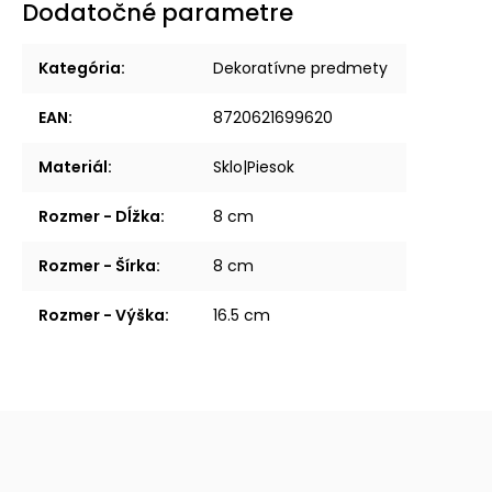
Dodatočné parametre
Kategória
:
Dekoratívne predmety
EAN
:
8720621699620
Materiál
:
Sklo|Piesok
Rozmer - Dĺžka
:
8 cm
Rozmer - Šírka
:
8 cm
Rozmer - Výška
:
16.5 cm