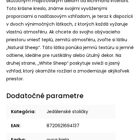
skutočným majstrovským dielom od Richmond Interiors.
Toto krásne kreslo, známe svojimi vyváženými
proporciami a nadčasovým vzhľadom, je teraz k dispozícii
v dvoch výnimočných látkach, z ktorých každá vyžaruje
vlastnú atmosféru. Ak chcete do svojho obývacieho
priestoru vniesť teplú, zemitú atmosféru, zvoľte si látku
„Natural Sheep“. Táto látka ponúka jemnú textúru a jemné
odtiene, ideálne pre rustikálny alebo útulný dekor. Na
druhej strane, „White Sheep“ poskytuje svieži a jasný
vzhľad, ktorý okamžite rozžiari a zmodernizuje akýkoľvek
priestor.
Dodatočné parametre
Kategória
:
Jedálenské stoličky
EAN
:
8720621694137
Farba
:
ovca biela