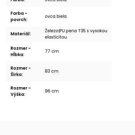
Farba -
ovca biela
povrch
:
Železo|PU pena T35 s vysokou
Materiál
:
elasticitou
Rozmer -
77 cm
Hĺbka
:
Rozmer -
83 cm
Šírka
:
Rozmer -
96 cm
Výška
: