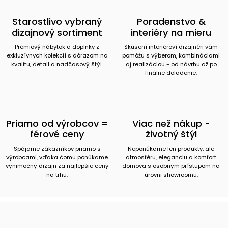
Starostlivo vybraný
Poradenstvo &
dizajnový sortiment
interiéry na mieru
Prémiový nábytok a doplnky z
Skúsení interiéroví dizajnéri vám
exkluzívnych kolekcií s dôrazom na
pomôžu s výberom, kombináciami
kvalitu, detail a nadčasový štýl.
aj realizáciou - od návrhu až po
finálne doladenie.
Priamo od výrobcov =
Viac než nákup -
férové ceny
životný štýl
Spájame zákazníkov priamo s
Neponúkame len produkty, ale
výrobcami, vďaka čomu ponúkame
atmosféru, eleganciu a komfort
výnimočný dizajn za najlepšie ceny
domova s osobným prístupom na
na trhu.
úrovni showroomu.