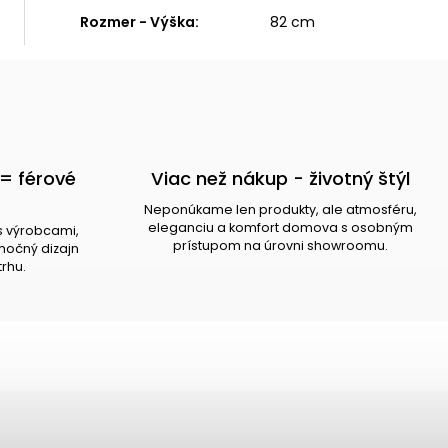
Rozmer - Výška
:
82 cm
= férové
Viac než nákup - životný štýl
Neponúkame len produkty, ale atmosféru,
eleganciu a komfort domova s osobným
s výrobcami,
prístupom na úrovni showroomu.
očný dizajn
trhu.