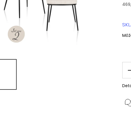
469
SK
Môž
Deta