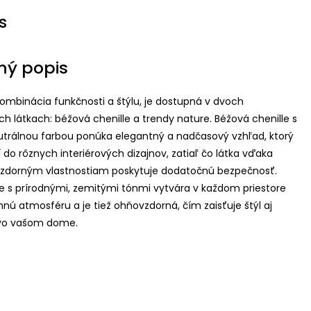
s
ný popis
, kombinácia funkčnosti a štýlu, je dostupná v dvoch
 látkach: béžová chenille a trendy nature. Béžová chenille s
trálnou farbou ponúka elegantný a nadčasový vzhľad, ktorý
 do rôznych interiérových dizajnov, zatiaľ čo látka vďaka
zdorným vlastnostiam poskytuje dodatočnú bezpečnosť.
e s prírodnými, zemitými tónmi vytvára v každom priestore
mnú atmosféru a je tiež ohňovzdorná, čím zaisťuje štýl aj
vo vašom dome.