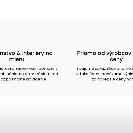
nstvo & interiéry na
Priamo od výrobcov 
mieru
ceny
riéroví dizajnéri vám pomôžu s
Spájame zákazníkov priamo 
bináciami aj realizáciou - od
vďaka čomu ponúkame výnim
až po finálne doladenie.
za najlepšie ceny na 