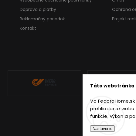
Doprava a platby
Ochrana o
Reklamačný poriadok
Projekt rea
Kontakt
Táto webstránka 
Vo FedoraHome.sk 
prehliadanie webu 
funkcie, výkon a po
Nastavenie