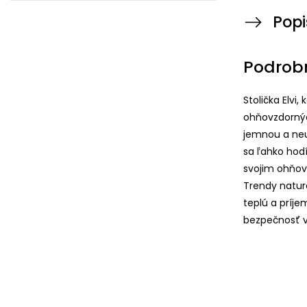
Popi
Podrob
Stolička Elvi
ohňovzdorných
jemnou a neu
sa ľahko hodí
svojim ohňov
Trendy natur
teplú a príje
bezpečnosť 