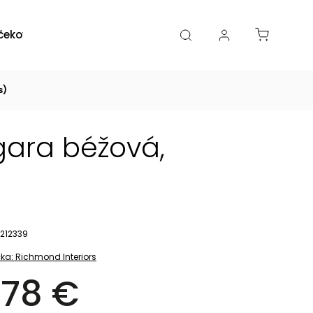
čekové poukazy
Zľavy
Katalógy
Blogy
s)
agara béžová,
212339
ka:
Richmond Interiors
78 €