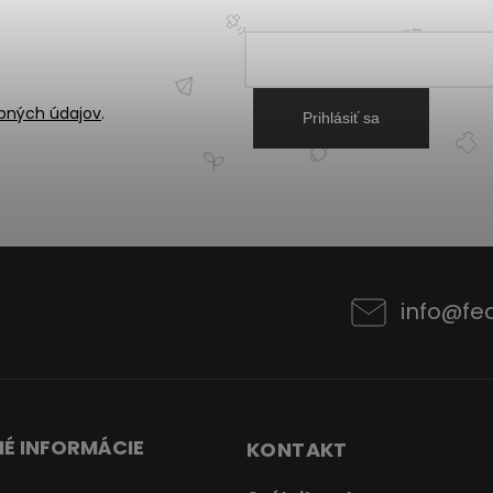
bných údajov
.
Prihlásiť sa
info
@
fe
É INFORMÁCIE
KONTAKT