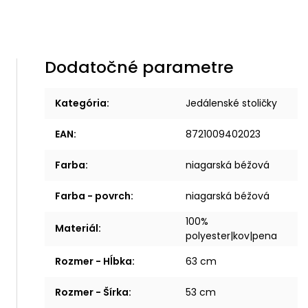
Dodatočné parametre
Kategória
:
Jedálenské stoličky
EAN
:
8721009402023
Farba
:
niagarská béžová
Farba - povrch
:
niagarská béžová
100%
Materiál
:
polyester|kov|pena
Rozmer - Hĺbka
:
63 cm
Rozmer - Šírka
:
53 cm