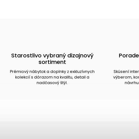
Starostlivo vybraný dizajnový
Porade
sortiment
Prémiový nábytok a doplnky z exkluzívnych
Skúsení inte
kolekcií s dôrazom na kvalitu, detail a
výberom, kom
nadčasový štýl.
návrhu 