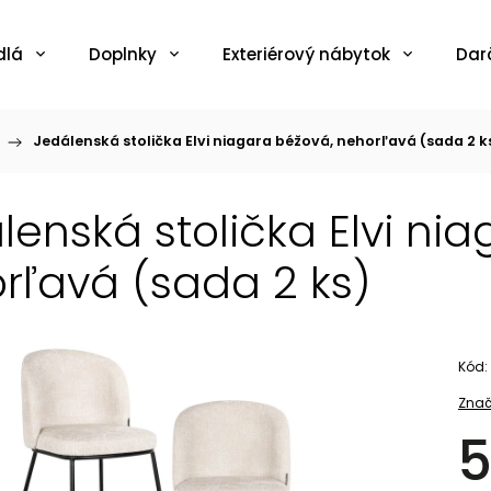
dlá
Doplnky
Exteriérový nábytok
Dar
/
Jedálenská stolička Elvi niagara béžová, nehorľavá (sada 2 k
lenská stolička Elvi ni
rľavá (sada 2 ks)
Kód:
Znač
5