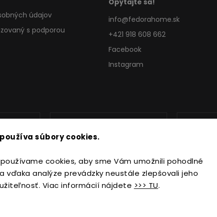
Opýtajte sa!
sobných údajov
info
@
fedorahome.sk
lizovaný s podporou
+421 918 608 662
Facebook
Instagram
používa súbory cookies.
používame cookies, aby sme Vám umožnili pohodlné
a vďaka analýze prevádzky neustále zlepšovali jeho
užiteľnosť. Viac informácií nájdete
>>> TU
.
Copyright 2026
FedoraHome.sk
. Všetky práva vyhradené.
Upraviť nastavenie cookies