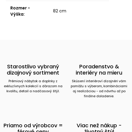
Rozmer -
82 cm
Výška
:
Starostlivo vybraný
Poradenstvo &
dizajnový sortiment
interiéry na mieru
Prémiový nábytok a doplnky z
Skúsení interiéroví dizajnéri vám
exkluzívnych kolekcií s dôrazom na
pomôžu s výberom, kombináciami
kvalitu, detail a nadčasový štýl.
aj realizáciou - od návrhu až po
finálne doladenie.
Priamo od výrobcov =
Viac než nákup -
férové ceny
životný štýl