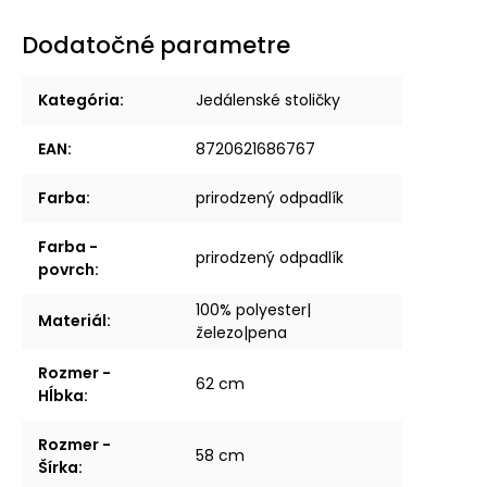
Dodatočné parametre
Kategória
:
Jedálenské stoličky
EAN
:
8720621686767
Farba
:
prirodzený odpadlík
Farba -
prirodzený odpadlík
povrch
:
100% polyester|
Materiál
:
železo|pena
Rozmer -
62 cm
Hĺbka
:
Rozmer -
58 cm
Šírka
: