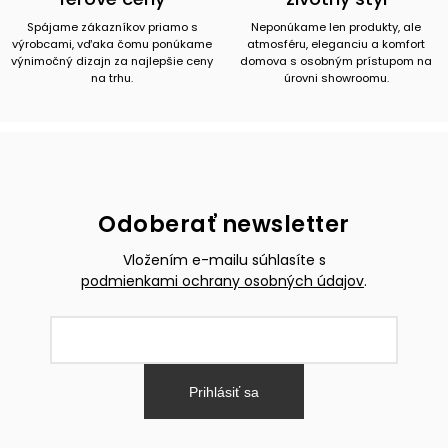
Spájame zákazníkov priamo s
Neponúkame len produkty, ale
výrobcami, vďaka čomu ponúkame
atmosféru, eleganciu a komfort
výnimočný dizajn za najlepšie ceny
domova s osobným prístupom na
na trhu.
úrovni showroomu.
Odoberať newsletter
Vložením e-mailu súhlasíte s
podmienkami ochrany osobných údajov
.
Prihlásiť sa