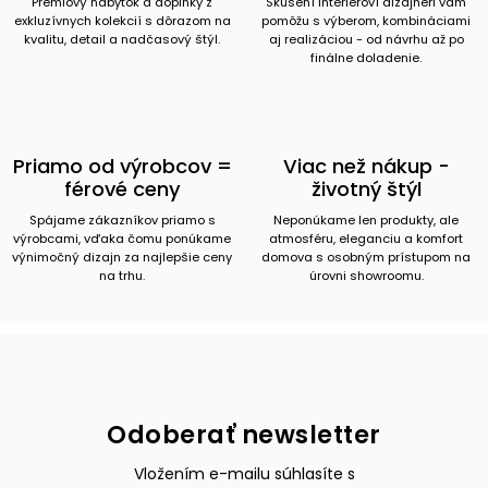
Prémiový nábytok a doplnky z
Skúsení interiéroví dizajnéri vám
exkluzívnych kolekcií s dôrazom na
pomôžu s výberom, kombináciami
kvalitu, detail a nadčasový štýl.
aj realizáciou - od návrhu až po
finálne doladenie.
Priamo od výrobcov =
Viac než nákup -
férové ceny
životný štýl
Spájame zákazníkov priamo s
Neponúkame len produkty, ale
výrobcami, vďaka čomu ponúkame
atmosféru, eleganciu a komfort
výnimočný dizajn za najlepšie ceny
domova s osobným prístupom na
na trhu.
úrovni showroomu.
Odoberať newsletter
Vložením e-mailu súhlasíte s