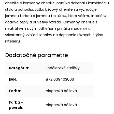
chenille a kamenný chenille, ponúka dokonalú kombináciu
štýlu a pohodlia. Látka béžový chenille sa vyznačuje
jemnou farbou a jemnou textúrou, ktorá vášmu interiéru
dodáva teplý a prívetivý vzhľad. Kamenný chenille s
neutrálnym sivým odtieňom prináša moderný a
všestranný vzhľad, ideálny na doplnenie rôznych štýlov
interiéru.
Dodatočné parametre
Kategória
:
Jedálenské stoličky
EAN
:
8721009403006
Farba
:
niagarská béžová
Farba -
niagarská béžová
povrch
: