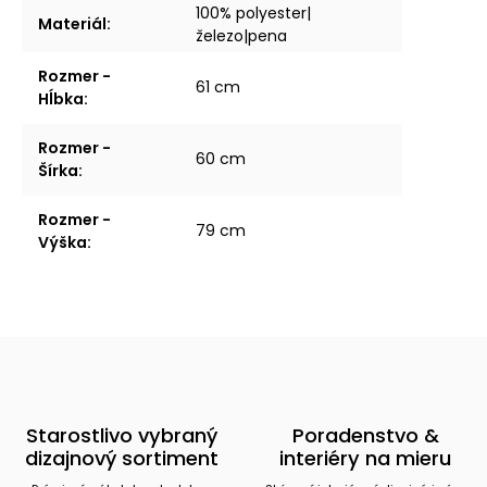
100% polyester|
Materiál
:
železo|pena
Rozmer -
61 cm
Hĺbka
:
Rozmer -
60 cm
Šírka
:
Rozmer -
79 cm
Výška
:
Starostlivo vybraný
Poradenstvo &
dizajnový sortiment
interiéry na mieru