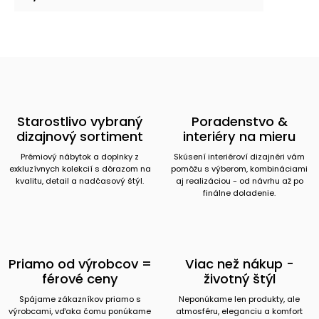
Starostlivo vybraný
Poradenstvo &
dizajnový sortiment
interiéry na mieru
Prémiový nábytok a doplnky z
Skúsení interiéroví dizajnéri vám
exkluzívnych kolekcií s dôrazom na
pomôžu s výberom, kombináciami
kvalitu, detail a nadčasový štýl.
aj realizáciou - od návrhu až po
finálne doladenie.
Priamo od výrobcov =
Viac než nákup -
férové ceny
životný štýl
Spájame zákazníkov priamo s
Neponúkame len produkty, ale
výrobcami, vďaka čomu ponúkame
atmosféru, eleganciu a komfort