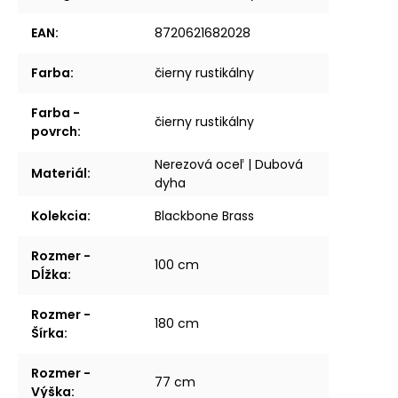
EAN
:
8720621682028
Farba
:
čierny rustikálny
Farba -
čierny rustikálny
povrch
:
Nerezová oceľ | Dubová
Materiál
:
dyha
Kolekcia
:
Blackbone Brass
Rozmer -
100 cm
Dĺžka
:
Rozmer -
180 cm
Šírka
:
Rozmer -
77 cm
Výška
: