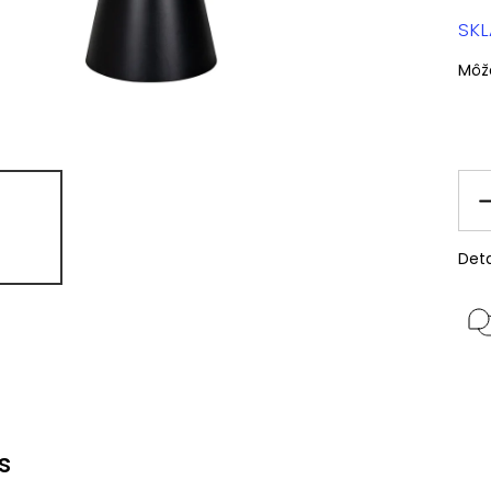
SK
Môž
Deta
s