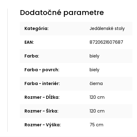
Dodatočné parametre
Kategória
:
Jedálenské stoly
EAN
:
8720621607687
Farba
:
biely
Farba - povrch
:
biely
Farba - interiér
:
čierna
Rozmer - Dĺžka
:
120 cm
Rozmer - Šírka
:
120 cm
Rozmer - Výška
:
75 cm