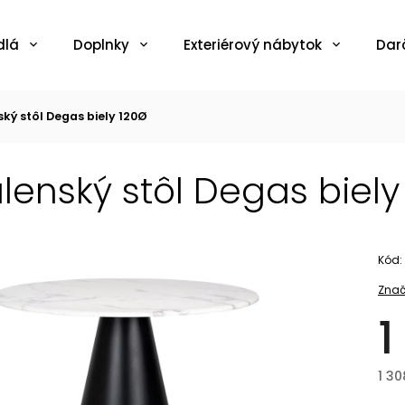
dlá
Doplnky
Exteriérový nábytok
Dar
ký stôl Degas biely 120Ø
lenský stôl Degas biely
Kód:
Znač
1
1 30