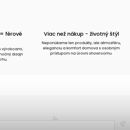
= férové
Viac než nákup - životný štýl
Neponúkame len produkty, ale atmosféru,
eleganciu a komfort domova s osobným
s výrobcami,
prístupom na úrovni showroomu.
očný dizajn
trhu.