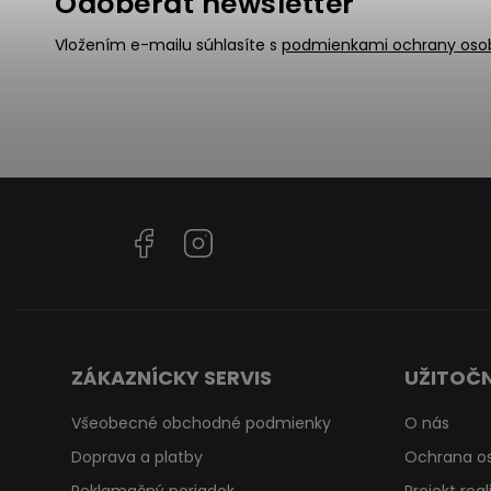
Odoberať newsletter
Vložením e-mailu súhlasíte s
podmienkami ochrany oso
Facebook
Instagram
ZÁKAZNÍCKY SERVIS
UŽITOČN
Všeobecné obchodné podmienky
O nás
Doprava a platby
Ochrana o
Reklamačný poriadok
Projekt rea