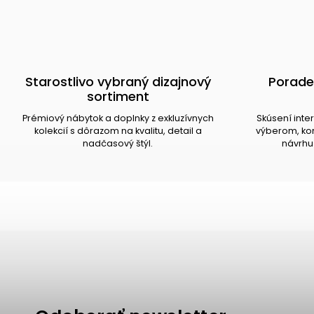
Starostlivo vybraný dizajnový
Porade
sortiment
Prémiový nábytok a doplnky z exkluzívnych
Skúsení inte
kolekcií s dôrazom na kvalitu, detail a
výberom, kom
nadčasový štýl.
návrhu 