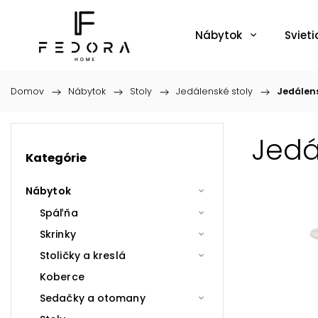
Nábytok
Svieti
Domov
/
Nábytok
/
Stoly
/
Jedálenské stoly
/
Jedálens
Jedá
Kategórie
Nábytok
Spáľňa
Skrinky
Stoličky a kreslá
Koberce
Sedačky a otomany