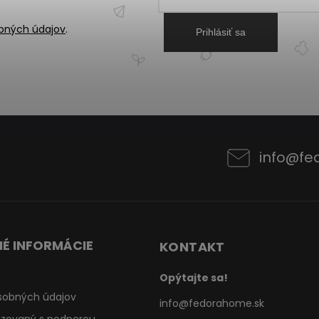
bných údajov
.
Prihlásiť sa
info
@
fe
É INFORMÁCIE
KONTAKT
Opýtajte sa!
sobných údajov
info
@
fedorahome.sk
lizovaný s podporou