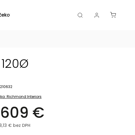
čekové poukazy
Zľavy
Katalógy
Blogy
 120Ø
210632
ka:
Richmond Interiors
 609 €
8,13 € bez DPH