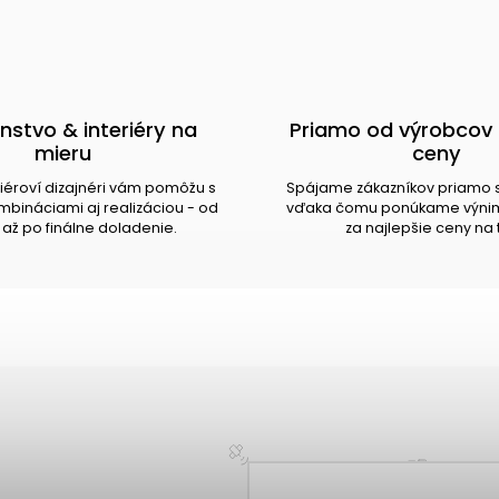
nstvo & interiéry na
Priamo od výrobcov 
mieru
ceny
riéroví dizajnéri vám pomôžu s
Spájame zákazníkov priamo 
bináciami aj realizáciou - od
vďaka čomu ponúkame výnim
až po finálne doladenie.
za najlepšie ceny na 