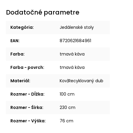
Dodatočné parametre
Kategória
:
Jedálenské stoly
EAN
:
8720621684961
Farba
:
tmavá káva
Farba - povrch
:
tmavá káva
Materiál
:
Kov|Recyklovaný dub
Rozmer - Dĺžka
:
100 cm
Rozmer - Šírka
:
230 cm
Rozmer - Výška
:
76 cm