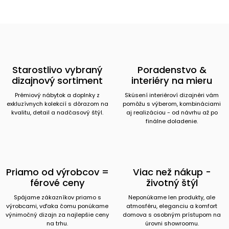
Starostlivo vybraný
Poradenstvo &
dizajnový sortiment
interiéry na mieru
Prémiový nábytok a doplnky z
Skúsení interiéroví dizajnéri vám
exkluzívnych kolekcií s dôrazom na
pomôžu s výberom, kombináciami
kvalitu, detail a nadčasový štýl.
aj realizáciou - od návrhu až po
finálne doladenie.
Priamo od výrobcov =
Viac než nákup -
férové ceny
životný štýl
Spájame zákazníkov priamo s
Neponúkame len produkty, ale
výrobcami, vďaka čomu ponúkame
atmosféru, eleganciu a komfort
výnimočný dizajn za najlepšie ceny
domova s osobným prístupom na
na trhu.
úrovni showroomu.