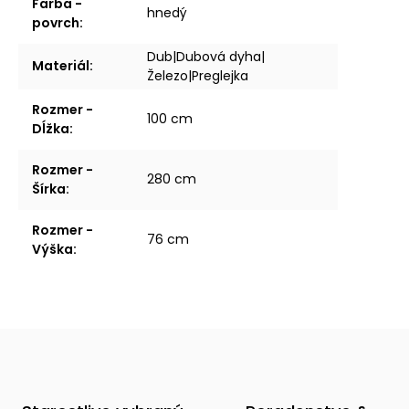
Farba -
hnedý
povrch
:
Dub|Dubová dyha|
Materiál
:
Železo|Preglejka
Rozmer -
100 cm
Dĺžka
:
Rozmer -
280 cm
Šírka
:
Rozmer -
76 cm
Výška
: