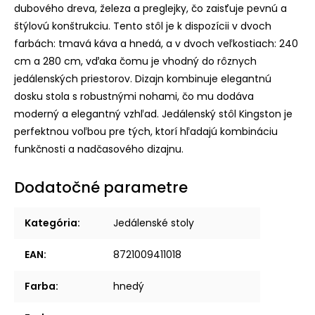
dubového dreva, železa a preglejky, čo zaisťuje pevnú a
štýlovú konštrukciu. Tento stôl je k dispozícii v dvoch
farbách: tmavá káva a hnedá, a v dvoch veľkostiach: 240
cm a 280 cm, vďaka čomu je vhodný do rôznych
jedálenských priestorov. Dizajn kombinuje elegantnú
dosku stola s robustnými nohami, čo mu dodáva
moderný a elegantný vzhľad. Jedálenský stôl Kingston je
perfektnou voľbou pre tých, ktorí hľadajú kombináciu
funkčnosti a nadčasového dizajnu.
Dodatočné parametre
Kategória
:
Jedálenské stoly
EAN
:
8721009411018
Farba
:
hnedý