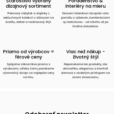
Starostlivo vybraný
Poradenstvo &
dizajnový sortiment
interiéry na mieru
Prémiový nábytok a doplnky z
Skúsení interiéroví dizajnéri vám
exkluzívnych kolekcií s dôrazom na
pomôžu s výberom, kombináciami
kvalitu, detail a nadčasový štýl.
aj realizáciou - od návrhu až po
finálne doladenie.
Priamo od výrobcov =
Viac než nákup -
férové ceny
životný štýl
Spájame zákazníkov priamo s
Neponúkame len produkty, ale
výrobcami, vďaka čomu ponúkame
atmosféru, eleganciu a komfort
výnimočný dizajn za najlepšie ceny
domova s osobným prístupom na
na trhu.
úrovni showroomu.